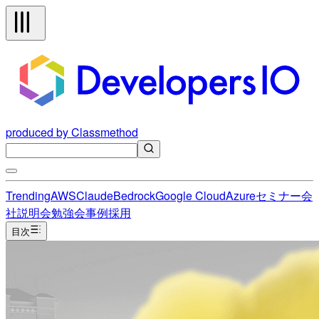
produced by Classmethod
Trending
AWS
Claude
Bedrock
Google Cloud
Azure
セミナー
会
社説明会
勉強会
事例
採用
目次