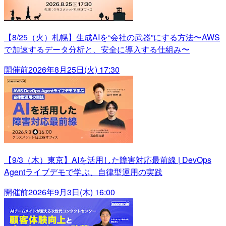
【8/25（火）札幌】生成AIを“会社の武器”にする方法〜AWS
で加速するデータ分析と、安全に導入する仕組み〜
開催前
2026年8月25日(火) 17:30
【9/3（木）東京】AIを活用した障害対応最前線 | DevOps
Agentライブデモで学ぶ、自律型運用の実践
開催前
2026年9月3日(木) 16:00