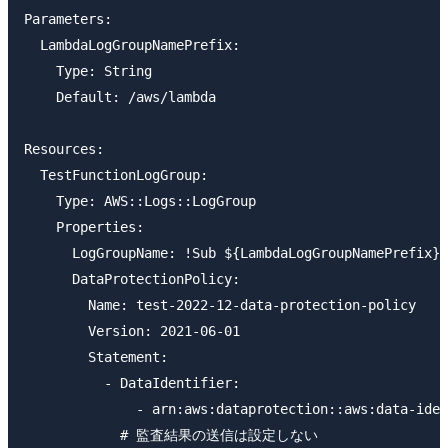
Parameters:

  LambdaLogGroupNamePrefix:

    Type: String

    Default: /aws/lambda

Resources:

  TestFunctionLogGroup:

    Type: AWS::Logs::LogGroup

    Properties:

      LogGroupName: !Sub ${LambdaLogGroupNamePrefix}/
      DataProtectionPolicy:

        Name: test-2022-12-data-protection-policy

        Version: 2021-06-01

        Statement:

          - DataIdentifier:

              - arn:aws:dataprotection::aws:data-iden
            # 監査結果の送信は設定しない
