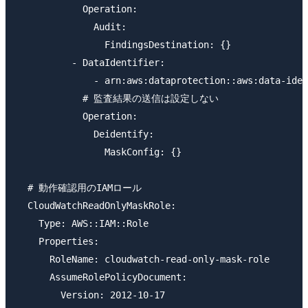
            Operation:

              Audit:

                FindingsDestination: {}

          - DataIdentifier:

              - arn:aws:dataprotection::aws:data-iden
            # 監査結果の送信は設定しない

            Operation:

              Deidentify:

                MaskConfig: {}

  # 動作確認用のIAMロール

  CloudWatchReadOnlyMaskRole:

    Type: AWS::IAM::Role

    Properties:

      RoleName: cloudwatch-read-only-mask-role

      AssumeRolePolicyDocument:

        Version: 2012-10-17
