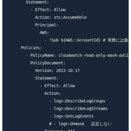
        Statement:

          - Effect: Allow

            Action: sts:AssumeRole

            Principal:

              AWS:

                - !Sub ${AWS::AccountId} # 実
      Policies:

        - PolicyName: cloudwatch-read-only-mask-polic
          PolicyDocument:

            Version: 2012-10-17

            Statement:

              - Effect: Allow

                Action:

                  - logs:DescribeLogGroups

                  - logs:DescribeLogStreams

                  - logs:GetLogEvents

                  # - logs:Unmask   設定しない
