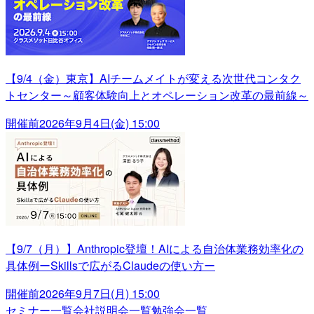
【9/4（金）東京】AIチームメイトが変える次世代コンタク
トセンター～顧客体験向上とオペレーション改革の最前線～
開催前
2026年9月4日(金) 15:00
【9/7（月）】Anthropic登壇！AIによる自治体業務効率化の
具体例ーSkillsで広がるClaudeの使い方ー
開催前
2026年9月7日(月) 15:00
セミナー一覧
会社説明会一覧
勉強会一覧