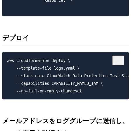
                Resource: "*"

デプロイ
aws cloudformation deploy \

    --template-file logs.yaml \

    --stack-name CloudWatch-Data-Protection-Test-Stac
    --capabilities CAPABILITY_NAMED_IAM \

メールアドレスをロググループに送信し、