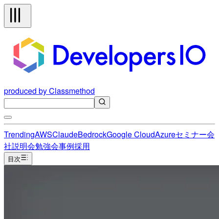
produced by Classmethod
Trending
AWS
Claude
Bedrock
Google Cloud
Azure
セミナー
会
社説明会
勉強会
事例
採用
目次