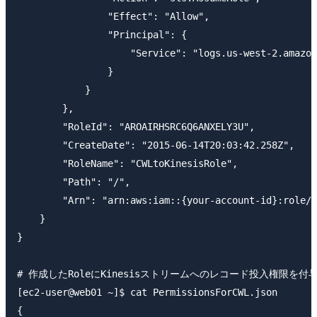
                "Effect": "Allow",

                "Principal": {

                    "Service": "logs.us-west-2.amazon
                }

            }

        },

        "RoleId": "AROAIRHSRC6Q6ANXELY3U",

        "CreateDate": "2015-06-14T20:03:42.258Z",

        "RoleName": "CWLtoKinesisRole",

        "Path": "/",

        "Arn": "arn:aws:iam::{your-account-id}:role/C
    }

}

# 作成したRoleにKinesisストリームへのレコード投入権限を付与
[ec2-user@web01 ~]$ cat PermissionsForCWL.json

{
