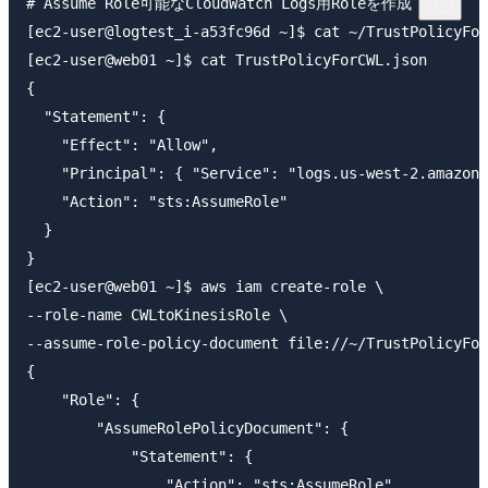
# Assume Role可能なCloudWatch Logs用Roleを作成

[ec2-user@logtest_i-a53fc96d ~]$ cat ~/TrustPolicyFor
[ec2-user@web01 ~]$ cat TrustPolicyForCWL.json

{

  "Statement": {

    "Effect": "Allow",

    "Principal": { "Service": "logs.us-west-2.amazona
    "Action": "sts:AssumeRole"

  }

}

[ec2-user@web01 ~]$ aws iam create-role \

--role-name CWLtoKinesisRole \

--assume-role-policy-document file://~/TrustPolicyFor
{

    "Role": {

        "AssumeRolePolicyDocument": {

            "Statement": {

                "Action": "sts:AssumeRole",
