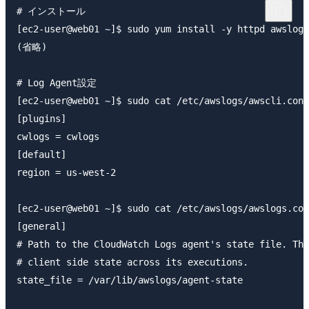
# インストール

[ec2-user@web01 ~]$ sudo yum install -y httpd awslogs

(省略)

# Log Agent設定

[ec2-user@web01 ~]$ sudo cat /etc/awslogs/awscli.conf

[plugins]

cwlogs = cwlogs

[default]

region = us-west-2

[ec2-user@web01 ~]$ sudo cat /etc/awslogs/awslogs.con
[general]

# Path to the CloudWatch Logs agent's state file. The
# client side state across its executions.

state_file = /var/lib/awslogs/agent-state
