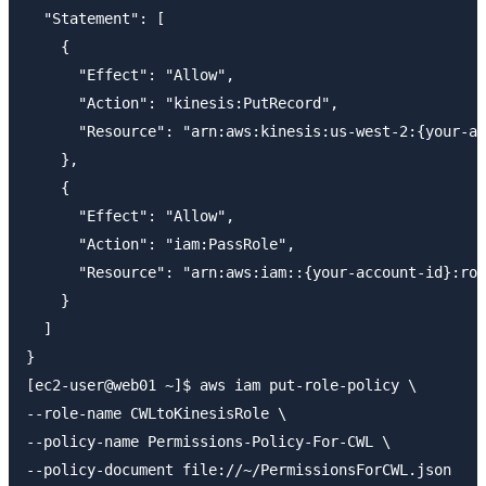
  "Statement": [

    {

      "Effect": "Allow",

      "Action": "kinesis:PutRecord",

      "Resource": "arn:aws:kinesis:us-west-2:{your-ac
    },

    {

      "Effect": "Allow",

      "Action": "iam:PassRole",

      "Resource": "arn:aws:iam::{your-account-id}:rol
    }

  ]

}

[ec2-user@web01 ~]$ aws iam put-role-policy \

--role-name CWLtoKinesisRole \

--policy-name Permissions-Policy-For-CWL \
