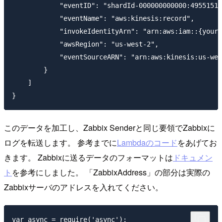
            "eventID": "shardId-000000000000:49551516
            "eventName": "aws:kinesis:record",

            "invokeIdentityArn": "arn:aws:iam::{your-
            "awsRegion": "us-west-2",

            "eventSourceARN": "arn:aws:kinesis:us-wes
        }

    ]

このデータを加工し、Zabbix Senderと同じ要領でZabbixに
ログを転送します。 参考までに
Lambdaのコード
をあげてお
きます。 Zabbixに送るデータのフォーマットは
ドキュメン
ト
を参考にしました。 「ZabbixAddress」の部分は実際の
Zabbixサーバのアドレスを入れてください。
var async = require('async');
