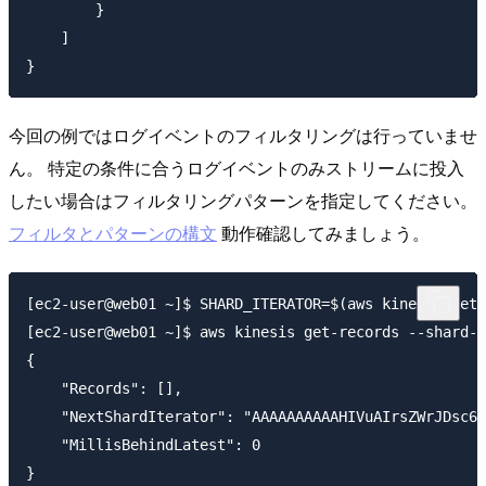
        }

    ]

今回の例ではログイベントのフィルタリングは行っていませ
ん。 特定の条件に合うログイベントのみストリームに投入
したい場合はフィルタリングパターンを指定してください。
フィルタとパターンの構文
動作確認してみましょう。
[ec2-user@web01 ~]$ SHARD_ITERATOR=$(aws kinesis get-
[ec2-user@web01 ~]$ aws kinesis get-records --shard-i
{

    "Records": [],

    "NextShardIterator": "AAAAAAAAAAHIVuAIrsZWrJDsc6i
    "MillisBehindLatest": 0

}
