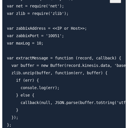
var net = require('net');

var zlib = require('zlib');

var zabbixAddress = <<IP or Host>>;

var zabbixPort = '10051';

var maxLog = 10;

var extractMessage = function (record, callback) {

  var buffer = new Buffer(record.kinesis.data, 'base6
  zlib.unzip(buffer, function(err, buffer) {

    if (err) {

      console.log(err);

    } else {

      callback(null, JSON.parse(buffer.toString('utf-
    }

  });

};
