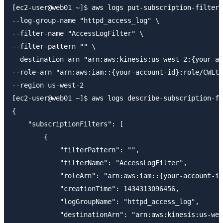
[ec2-user@web01 ~]$ aws logs put-subscription-filter 
--log-group-name "httpd_access_log" \

--filter-name "AccessLogFilter" \

--filter-pattern "" \

--destination-arn "arn:aws:kinesis:us-west-2:{your-ac
--role-arn "arn:aws:iam::{your-account-id}:role/CWLto
--region us-west-2

[ec2-user@web01 ~]$ aws logs describe-subscription-fi
{

    "subscriptionFilters": [

        {

            "filterPattern": "",

            "filterName": "AccessLogFilter",

            "roleArn": "arn:aws:iam::{your-account-id
            "creationTime": 1434313096456,

            "logGroupName": "httpd_access_log",

            "destinationArn": "arn:aws:kinesis:us-wes