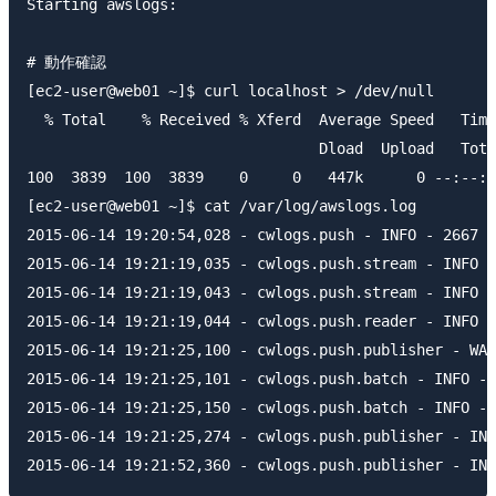
Starting awslogs:                                    
# 動作確認

[ec2-user@web01 ~]$ curl localhost > /dev/null

  % Total    % Received % Xferd  Average Speed   Time
                                 Dload  Upload   Tota
100  3839  100  3839    0     0   447k      0 --:--:-
[ec2-user@web01 ~]$ cat /var/log/awslogs.log

2015-06-14 19:20:54,028 - cwlogs.push - INFO - 2667 -
2015-06-14 19:21:19,035 - cwlogs.push.stream - INFO -
2015-06-14 19:21:19,043 - cwlogs.push.stream - INFO -
2015-06-14 19:21:19,044 - cwlogs.push.reader - INFO -
2015-06-14 19:21:25,100 - cwlogs.push.publisher - WAR
2015-06-14 19:21:25,101 - cwlogs.push.batch - INFO - 
2015-06-14 19:21:25,150 - cwlogs.push.batch - INFO - 
2015-06-14 19:21:25,274 - cwlogs.push.publisher - INF