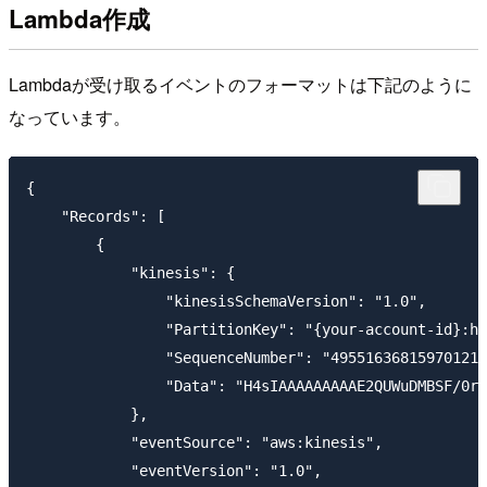
Lambda作成
Lambdaが受け取るイベントのフォーマットは下記のように
なっています。
{

    "Records": [

        {

            "kinesis": {

                "kinesisSchemaVersion": "1.0",

                "PartitionKey": "{your-account-id}:ht
                "SequenceNumber": "495516368159701218
                "Data": "H4sIAAAAAAAAAE2QUWuDMBSF/0rI
            },

            "eventSource": "aws:kinesis",

            "eventVersion": "1.0",
