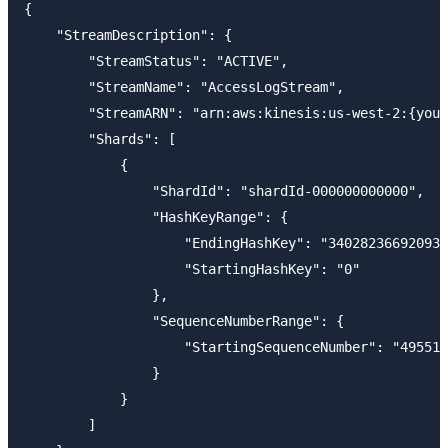
{

    "StreamDescription": {

        "StreamStatus": "ACTIVE",

        "StreamName": "AccessLogStream",

        "StreamARN": "arn:aws:kinesis:us-west-2:{your
        "Shards": [

            {

                "ShardId": "shardId-000000000000",

                "HashKeyRange": {

                    "EndingHashKey": "340282366920938
                    "StartingHashKey": "0"

                },

                "SequenceNumberRange": {

                    "StartingSequenceNumber": "495516
                }

            }

        ]
