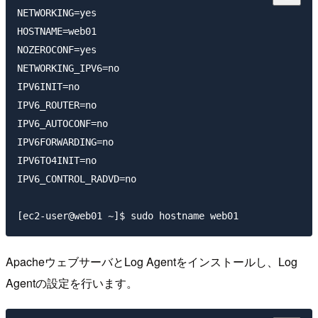
NETWORKING=yes

HOSTNAME=web01

NOZEROCONF=yes

NETWORKING_IPV6=no

IPV6INIT=no

IPV6_ROUTER=no

IPV6_AUTOCONF=no

IPV6FORWARDING=no

IPV6TO4INIT=no

IPV6_CONTROL_RADVD=no

ApacheウェブサーバとLog Agentをインストールし、Log
Agentの設定を行います。