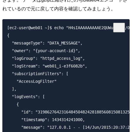
れているので元に戻して内容を確認してみましょう。
[ec2-user@web01 ~]$ echo "H4sIAAAAAAAAAE2QUWuDMBSF/0r
{

  "messageType": "DATA_MESSAGE",

  "owner": "{your-account-id}",

  "logGroup": "httpd_access_log",

  "logStream": "web01_i-e3f6082b",

  "subscriptionFilters": [

    "AccessLogFilter"

  ],

  "logEvents": [

    {

      "id": "3198627642316484504824281885608150813250
      "timestamp": 1434314241000,

      "message": "127.0.0.1 - - [14/Jun/2015:20:37:21