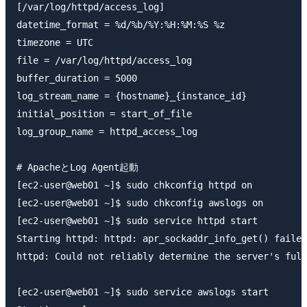
[/var/log/httpd/access_log]

datetime_format = %d/%b/%Y:%H:%M:%S %z

timezone = UTC

file = /var/log/httpd/access_log

buffer_duration = 5000

log_stream_name = {hostname}_{instance_id}

initial_position = start_of_file

log_group_name = httpd_access_log

# ApacheとLog Agent起動

[ec2-user@web01 ~]$ sudo chkconfig httpd on

[ec2-user@web01 ~]$ sudo chkconfig awslogs on

[ec2-user@web01 ~]$ sudo service httpd start

Starting httpd: httpd: apr_sockaddr_info_get() failed
httpd: Could not reliably determine the server's full
                                                     
[ec2-user@web01 ~]$ sudo service awslogs start
