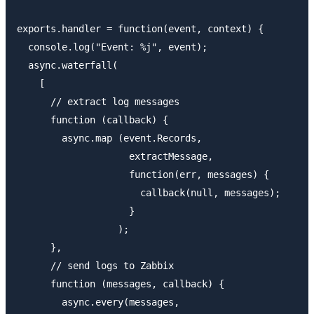
exports.handler = function(event, context) {

  console.log("Event: %j", event);

  async.waterfall(

    [

      // extract log messages

      function (callback) {

        async.map (event.Records,

                    extractMessage,

                    function(err, messages) {

                      callback(null, messages);

                    }

                  );

      },

      // send logs to Zabbix

      function (messages, callback) {

        async.every(messages,
