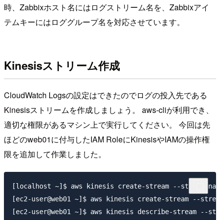
時、Zabbixホスト名にはログストリーム名を、Zabbixアイ
テムキーにはロググループ名を対応させています。
Kinesisストリーム作成
CloudWatch Logsの設定はできたのでログの投入先である
Kinesisストリームを作成しましょう。 aws-cliが利用でき、
適切な権限があるマシン上で実行してください。 今回は先
ほどのweb01に付与したIAM RoleにKinesisやIAMの操作権
限を追加して作業しました。
[localhost ~]$ aws kinesis create-stream --stream-nam
[ec2-user@web01 ~]$ aws kinesis create-stream --strea
[ec2-user@web01 ~]$ aws kinesis describe-stream --str