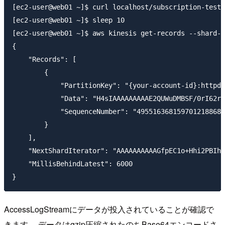
[ec2-user@web01 ~]$ curl localhost/subscription-test 
[ec2-user@web01 ~]$ sleep 10

[ec2-user@web01 ~]$ aws kinesis get-records --shard-i
{

    "Records": [

        {

            "PartitionKey": "{your-account-id}:httpd_
            "Data": "H4sIAAAAAAAAAE2QUWuDMBSF/0rI62rN
            "SequenceNumber": "4955163681597012188686
        }

    ],

    "NextShardIterator": "AAAAAAAAAAGfpEC1o+Hhi2PBIhd
    "MillisBehindLatest": 6000

AccessLogStreamにデータが投入されていることが確認で
きます。 データはgzip圧縮されたのちBase64エンコードさ