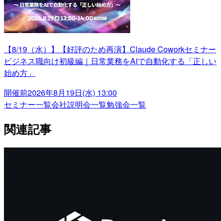
【8/19（水）】【好評のため再演】Claude Coworkセミナー
ビジネス職向け初級編｜日常業務をAIで自動化する「正しい
始め方」
開催前
2026年8月19日(水) 13:00
セミナー一覧
会社説明会一覧
勉強会一覧
関連記事