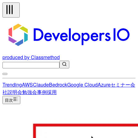
produced by Classmethod
Trending
AWS
Claude
Bedrock
Google Cloud
Azure
セミナー
会
社説明会
勉強会
事例
採用
目次