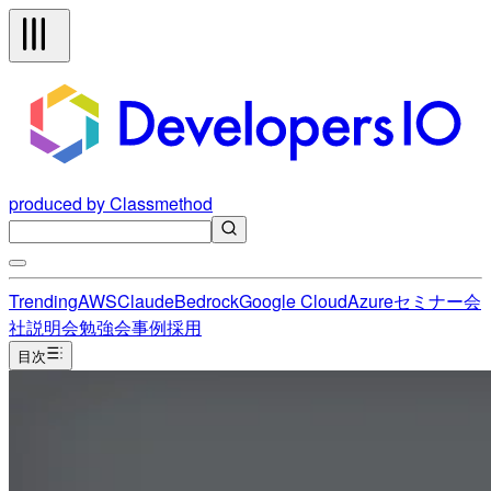
produced by Classmethod
Trending
AWS
Claude
Bedrock
Google Cloud
Azure
セミナー
会
社説明会
勉強会
事例
採用
目次