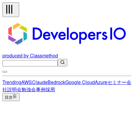
produced by Classmethod
Trending
AWS
Claude
Bedrock
Google Cloud
Azure
セミナー
会
社説明会
勉強会
事例
採用
目次