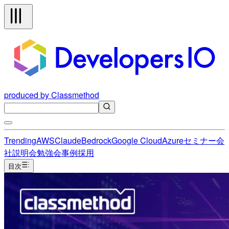
produced by Classmethod
Trending
AWS
Claude
Bedrock
Google Cloud
Azure
セミナー
会
社説明会
勉強会
事例
採用
目次