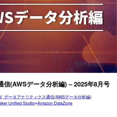
AWSデータ分析編) – 2025年8月号
ド データアナリティクス通信(AWSデータ分析編)
ker Unified Studio
Amazon DataZone