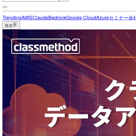
Trending
AWS
Claude
Bedrock
Google Cloud
Azure
セミナー
会
目次