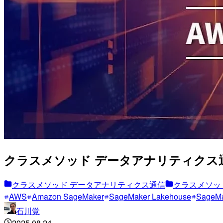
クラスメソッド データアナリティクス通信(
クラスメソッド データアナリティクス通信
クラスメソッ
AWS
Amazon SageMaker
SageMaker Lakehouse
SageMa
石川覚
2025.08.24