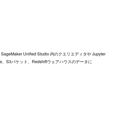
Maker Unified Studio 内のクエリエディタや Jupyter
、S3バケット、Redshiftウェアハウスのデータに