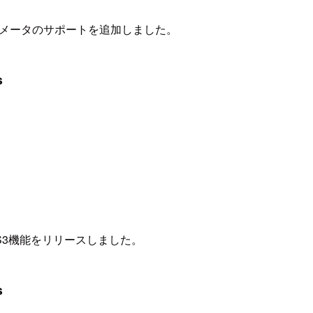
t-id パラメータのサポートを追加しました。
s
S3機能をリリースしました。
s