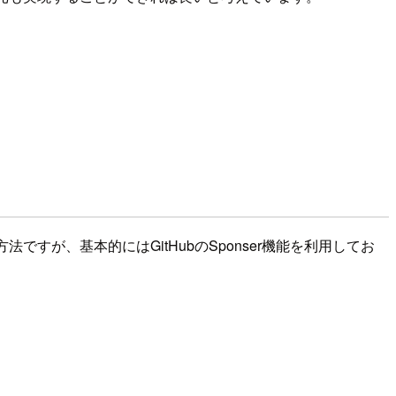
。
が、基本的にはGitHubのSponser機能を利用してお