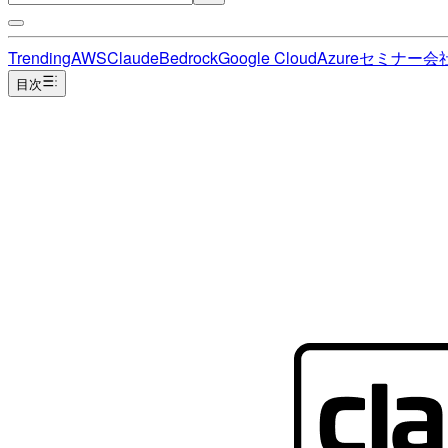
Trending
AWS
Claude
Bedrock
Google Cloud
Azure
セミナー
会
目次