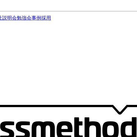
社説明会
勉強会
事例
採用