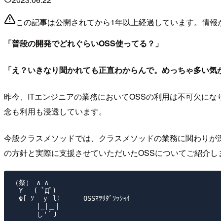
この記事は公開されてから1年以上経過しています。情報
「普段の開発でどれぐらいOSS使ってる？」
「え？いきなり聞かれても正直わからんで。めっちゃ多い気
昨今、ITエンジニアの業務においてOSSの利用は不可欠にな
念も利用も浸透しています。
今般クラスメソッドでは、クラスメソッドの業務に関わりが深
の方針と実際に支援させていただいたOSSについてご紹介し
（祭） ∧ ∧

　Y　 ( ﾟДﾟ)

　Φ[_ｿ__ｙ_l〉     OSSﾏﾂﾘﾀﾞﾜｯｼｮｲ

　　　 |_|＿|
