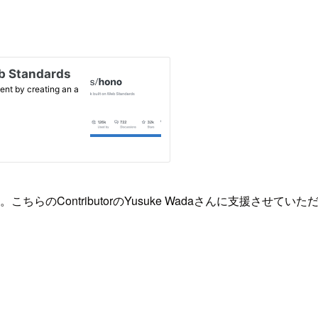
らのContributorのYusuke Wadaさんに支援させてい