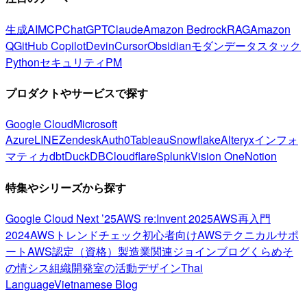
生成AI
MCP
ChatGPT
Claude
Amazon Bedrock
RAG
Amazon
Q
GitHub Copilot
Devin
Cursor
Obsidian
モダンデータスタック
Python
セキュリティ
PM
プロダクトやサービスで探す
Google Cloud
Microsoft
Azure
LINE
Zendesk
Auth0
Tableau
Snowflake
Alteryx
インフォ
マティカ
dbt
DuckDB
Cloudflare
Splunk
Vision One
Notion
特集やシリーズから探す
Google Cloud Next ’25
AWS re:Invent 2025
AWS再入門
2024
AWSトレンドチェック
初心者向け
AWSテクニカルサポ
ート
AWS認定（資格）
製造業関連
ジョインブログ
くらめそ
の情シス
組織開発室の活動
デザイン
Thai
Language
Vietnamese Blog