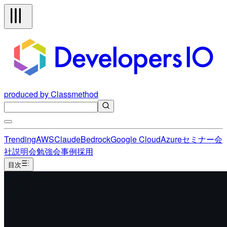
produced by Classmethod
Trending
AWS
Claude
Bedrock
Google Cloud
Azure
セミナー
会
社説明会
勉強会
事例
採用
目次