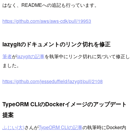
はなく、READMEへの追記も行っています。
https://github.com/aws/aws-cdk/pull/19953
lazygitのドキュメントのリンク切れを修正
筆者
が
lazygitの記事
を執筆中にリンク切れに気づいて修正し
ました。
https://github.com/jesseduffield/lazygit/pull/2108
TypeORM CLIのDockerイメージのアップデート
提案
ふじい(大)
さんが
TypeORM CLIの記事
の執筆時にDocker内