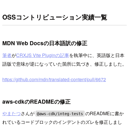
OSSコントリビューション実績一覧
MDN Web Docsの日本語訳の修正
筆者
が
CRXJS Vite Pluginの記事
を執筆中に、英語版と日本
語版で意味が逆になっていた箇所に気づき、修正しました。
https://github.com/mdn/translated-content/pull/6672
aws-cdkのREADMEの修正
やまたつ
さんが
のREADMEに書か
@aws-cdk/integ-tests
れているコードブロックのインデントのズレを修正しまし