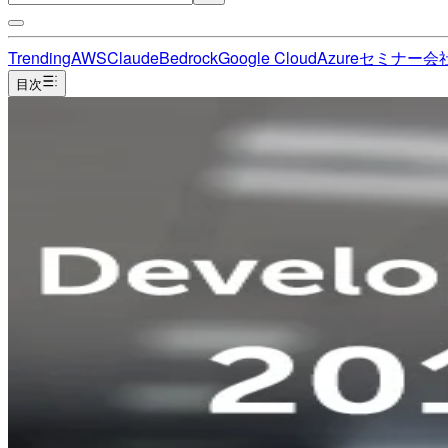
Trending
AWS
Claude
Bedrock
Google Cloud
Azure
セミナー
会
目次