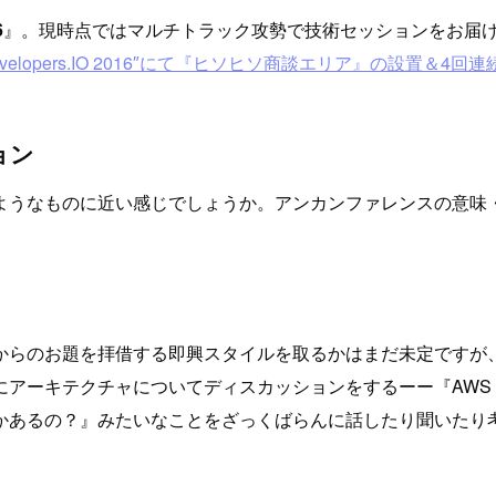
6
』。現時点ではマルチトラック攻勢で技術セッションをお届
6 “Developers.IO 2016″にて『ヒソヒソ商談エリア』の設置
ョン
ようなものに近い感じでしょうか。アンカンファレンスの意味
からのお題を拝借する即興スタイルを取るかはまだ未定ですが
アーキテクチャについてディスカッションをするーー『AWS
かあるの？』みたいなことをざっくばらんに話したり聞いたり