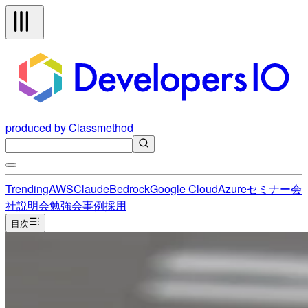
produced by Classmethod
Trending
AWS
Claude
Bedrock
Google Cloud
Azure
セミナー
会
社説明会
勉強会
事例
採用
目次