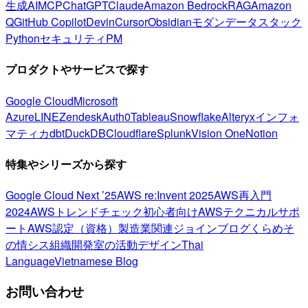
生成AI
MCP
ChatGPT
Claude
Amazon Bedrock
RAG
Amazon
Q
GitHub Copilot
Devin
Cursor
Obsidian
モダンデータスタック
Python
セキュリティ
PM
プロダクトやサービスで探す
Google Cloud
Microsoft
Azure
LINE
Zendesk
Auth0
Tableau
Snowflake
Alteryx
インフォ
マティカ
dbt
DuckDB
Cloudflare
Splunk
Vision One
Notion
特集やシリーズから探す
Google Cloud Next ’25
AWS re:Invent 2025
AWS再入門
2024
AWSトレンドチェック
初心者向け
AWSテクニカルサポ
ート
AWS認定（資格）
製造業関連
ジョインブログ
くらめそ
の情シス
組織開発室の活動
デザイン
Thai
Language
Vietnamese Blog
お問い合わせ