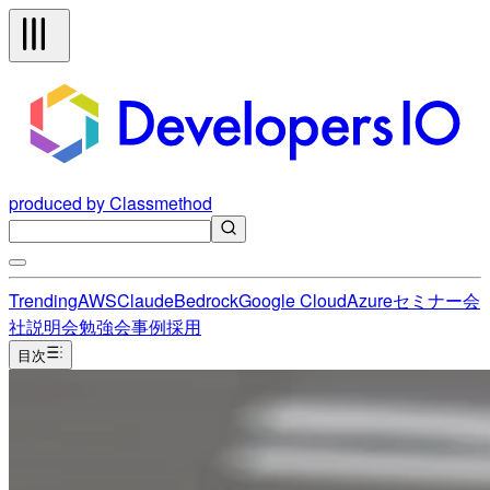
produced by Classmethod
Trending
AWS
Claude
Bedrock
Google Cloud
Azure
セミナー
会
社説明会
勉強会
事例
採用
目次