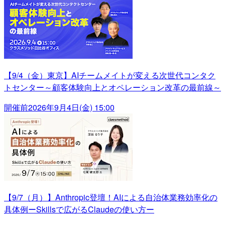
【9/4（金）東京】AIチームメイトが変える次世代コンタク
トセンター～顧客体験向上とオペレーション改革の最前線～
開催前
2026年9月4日(金) 15:00
【9/7（月）】Anthropic登壇！AIによる自治体業務効率化の
具体例ーSkillsで広がるClaudeの使い方ー