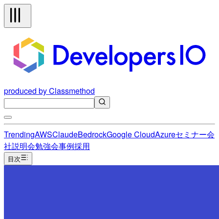
produced by Classmethod
Trending
AWS
Claude
Bedrock
Google Cloud
Azure
セミナー
会
社説明会
勉強会
事例
採用
目次