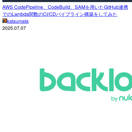
AWS CodePipeline、CodeBuild、SAMを用いたGitHub連携
でのLambda関数のCI/CDパイプライン構築をしてみた
katsumata
2025.07.07