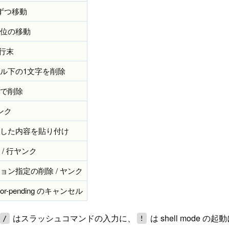
ずつ移動
位の移動
 行末
ル下の1文字を削除
で削除
ンク
した内容を貼り付け
 / 行ヤンク
ョン指定の削除 / ヤンク
tor-pending のキャンセル
はスラッシュコマンドの入力に、
は shell mode 
/
!