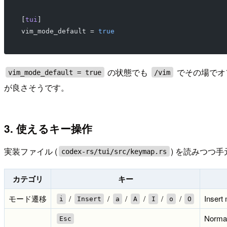
[
tui
]
vim_mode_default = 
true
の状態でも
でその場でオ
vim_mode_default = true
/vim
が良さそうです。
3. 使えるキー操作
実装ファイル (
) を読みつつ
codex-rs/tui/src/keymap.rs
カテゴリ
キー
モード遷移
/
/
/
/
/
/
Insert
i
Insert
a
A
I
o
O
Norma
Esc