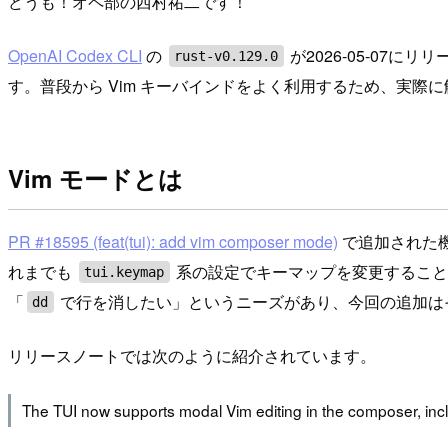
どうも！オペ部の西村祐二です！
OpenAI Codex CLI
の
が2026-05-07にリ
rust-v0.129.0
す。普段から Vim キーバインドをよく利用するため、実際
Vim モードとは
PR #18595 (feat(tui): add vim composer mode)
で追加された機能
れまでも
系の設定でキーマップを変更することはで
tui.keymap
「
で行を消したい」というニーズがあり、今回の追加は
dd
リリースノートでは次のように紹介されています。
The TUI now supports modal Vim editing in the composer, inc