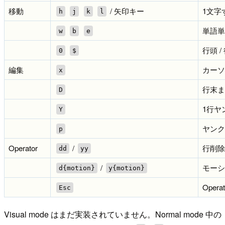
移動
/ 矢印キー
1文字
h
j
k
l
単語単
w
b
e
行頭 /
0
$
編集
カーソ
x
行末ま
D
1行ヤ
Y
ヤンク
p
Operator
/
行削除
dd
yy
/
モーシ
d{motion}
y{motion}
Opera
Esc
Visual mode はまだ実装されていません。Normal mode 中の