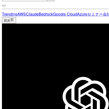
Trending
AWS
Claude
Bedrock
Google Cloud
Azure
セミナー
会
目次