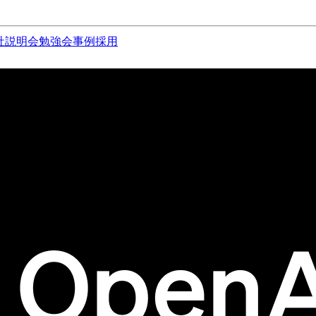
社説明会
勉強会
事例
採用