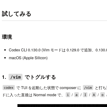
試してみる
環境
Codex CLI 0.130.0 (Vim モードは 0.129.0 で追加、0.130
macOS (Apple Silicon)
1.
でトグルする
/vim
で TUI を起動した状態で composer に
と打ち込
codex
/vim
ドに入った直後は Normal mode で、
/
/
/
/
i
a
I
A
o