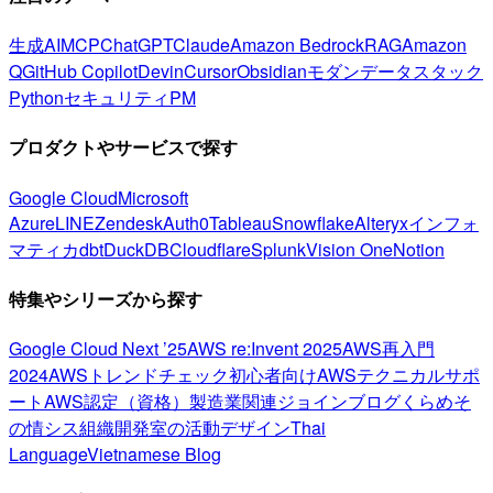
生成AI
MCP
ChatGPT
Claude
Amazon Bedrock
RAG
Amazon
Q
GitHub Copilot
Devin
Cursor
Obsidian
モダンデータスタック
Python
セキュリティ
PM
プロダクトやサービスで探す
Google Cloud
Microsoft
Azure
LINE
Zendesk
Auth0
Tableau
Snowflake
Alteryx
インフォ
マティカ
dbt
DuckDB
Cloudflare
Splunk
Vision One
Notion
特集やシリーズから探す
Google Cloud Next ’25
AWS re:Invent 2025
AWS再入門
2024
AWSトレンドチェック
初心者向け
AWSテクニカルサポ
ート
AWS認定（資格）
製造業関連
ジョインブログ
くらめそ
の情シス
組織開発室の活動
デザイン
Thai
Language
Vietnamese Blog