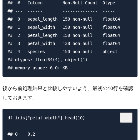
##  #   Column        Non-Null Count  Dtype  

## ---  ------        --------------  -----  

##  0   sepal_length  150 non-null    float64

##  1   sepal_width   150 non-null    float64

##  2   petal_length  150 non-null    float64

##  3   petal_width   138 non-null    float64

##  4   species       150 non-null    object 

## dtypes: float64(4), object(1)

後から前処理結果と比較しやすいよう、最初の10行を確認
しておきます。
df_iris["petal_width"].head(10)

## 0    0.2
