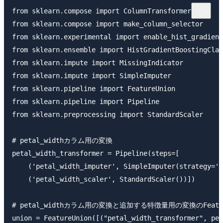
from sklearn.compose import ColumnTransformer

from sklearn.compose import make_column_selector

from sklearn.experimental import enable_hist_gradient
from sklearn.ensemble import HistGradientBoostingClas
from sklearn.impute import MissingIndicator

from sklearn.impute import SimpleImputer

from sklearn.pipeline import FeatureUnion

from sklearn.pipeline import Pipeline

from sklearn.preprocessing import StandardScaler

# petal_widthカラム用の変換

petal_width_transformer = Pipeline(steps=[

    ('petal_width_imputer', SimpleImputer(strategy='m
    ('petal_width_scaler', StandardScaler())])

# petal_widthカラム用の変換と追加する特徴量用の変換のFeature
union = FeatureUnion([("petal_width_transformer", pet