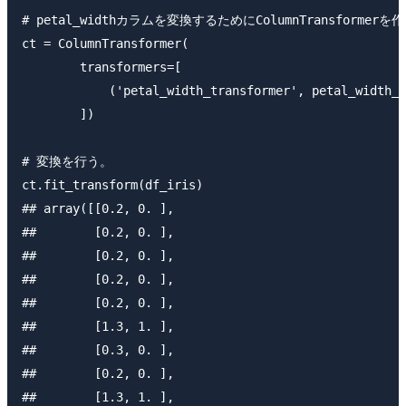
# petal_widthカラムを変換するためにColumnTransformerを
ct = ColumnTransformer(

        transformers=[

            ('petal_width_transformer', petal_width_u
        ])

# 変換を行う。

ct.fit_transform(df_iris) 

## array([[0.2, 0. ],

##        [0.2, 0. ],

##        [0.2, 0. ],

##        [0.2, 0. ],

##        [0.2, 0. ],

##        [1.3, 1. ],

##        [0.3, 0. ],

##        [0.2, 0. ],

##        [1.3, 1. ],
