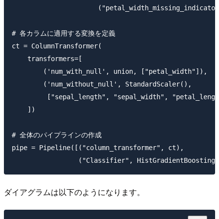
                      ("petal_width_missing_indicator
# 各カラムに適用する変換を定義

ct = ColumnTransformer(

    transformers=[

        ('num_with_null', union, ["petal_width"]),

        ('num_without_null', StandardScaler(), 

         ["sepal_length", "sepal_width", "petal_lengt
    ])

# 全体のパイプラインの作成

pipe = Pipeline([("column_transformer", ct),

ダイアグラムは以下のようになります。