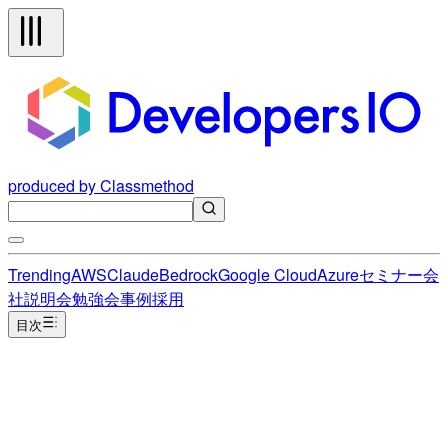
produced by Classmethod
Trending
AWS
Claude
Bedrock
Google Cloud
Azure
セミナー
会
社説明会
勉強会
事例
採用
目次