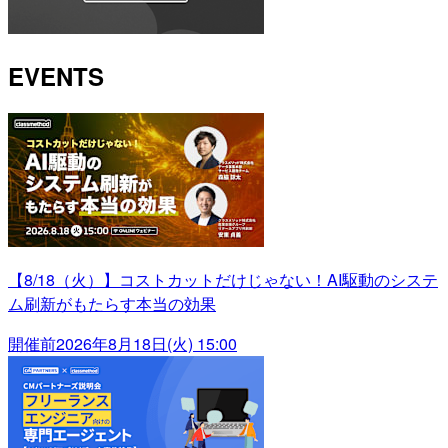
EVENTS
【8/18（火）】コストカットだけじゃない！AI駆動のシステ
ム刷新がもたらす本当の効果
開催前
2026年8月18日(火) 15:00