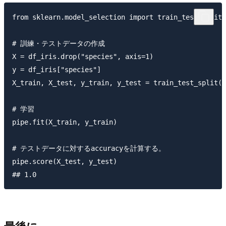
from sklearn.model_selection import train_test_split

# 訓練・テストデータの作成

X = df_iris.drop("species", axis=1)

y = df_iris["species"]

X_train, X_test, y_train, y_test = train_test_split(X
# 学習

pipe.fit(X_train, y_train)

# テストデータに対するaccuracyを計算する。

pipe.score(X_test, y_test)

最後に