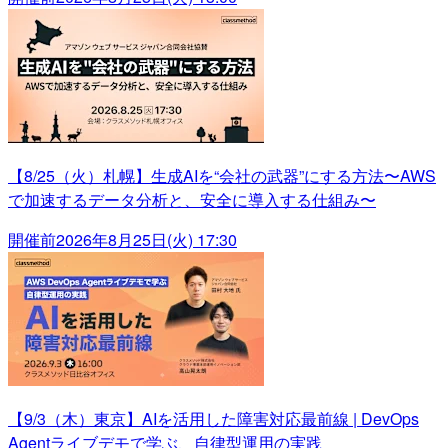
【8/25（火）札幌】生成AIを“会社の武器”にする方法〜AWS
で加速するデータ分析と、安全に導入する仕組み〜
開催前
2026年8月25日(火) 17:30
【9/3（木）東京】AIを活用した障害対応最前線 | DevOps
Agentライブデモで学ぶ、自律型運用の実践