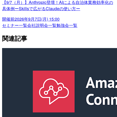
【9/7（月）】Anthropic登壇！AIによる自治体業務効率化の
具体例ーSkillsで広がるClaudeの使い方ー
開催前
2026年9月7日(月) 15:00
セミナー一覧
会社説明会一覧
勉強会一覧
関連記事