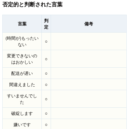
否定的と判断された言葉
判
言葉
備考
定
(時間が)もったい
○
ない
変更できないの
○
はおかしい
配送が遅い
○
間違えました
○
すいませんでし
○
た
破綻します
○
嫌いです
○