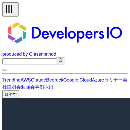
produced by Classmethod
Trending
AWS
Claude
Bedrock
Google Cloud
Azure
セミナー
会
社説明会
勉強会
事例
採用
目次