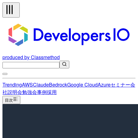
produced by Classmethod
Trending
AWS
Claude
Bedrock
Google Cloud
Azure
セミナー
会
社説明会
勉強会
事例
採用
目次