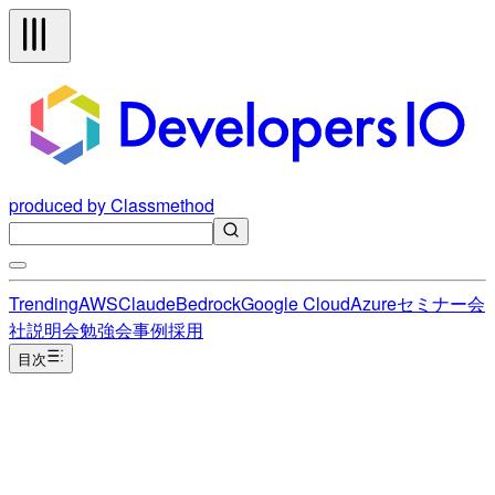
produced by Classmethod
Trending
AWS
Claude
Bedrock
Google Cloud
Azure
セミナー
会
社説明会
勉強会
事例
採用
目次