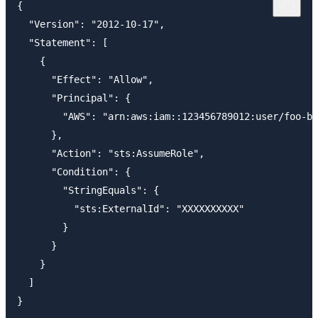
{

  "Version": "2012-10-17",

  "Statement": [

    {

      "Effect": "Allow",

      "Principal": {

        "AWS": "arn:aws:iam::123456789012:user/foo-ba
      },

      "Action": "sts:AssumeRole",

      "Condition": {

        "StringEquals": {

          "sts:ExternalId": "XXXXXXXXXX"

        }

      }

    }

  ]
