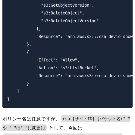
              "s3:GetObjectVersion",

              "s3:DeleteObject",

              "s3:DeleteObjectVersion"

            ],

            "Resource": "arn:aws:s3:::csa-devio-snowf
        },

        {

            "Effect": "Allow",

            "Action": "s3:ListBucket",

            "Resource": "arn:aws:s3:::csa-devio-snowf
        }

    ]

ポリシー名は任意ですが、
csa_[サイトID]_[バケット名("-"
として、今回は
や "."は"_"に変更)]