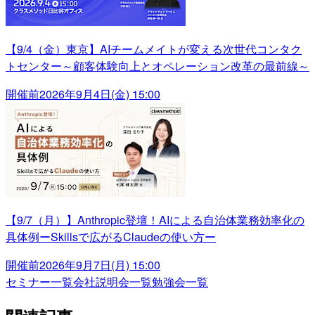
【9/4（金）東京】AIチームメイトが変える次世代コンタク
トセンター～顧客体験向上とオペレーション改革の最前線～
開催前
2026年9月4日(金) 15:00
【9/7（月）】Anthropic登壇！AIによる自治体業務効率化の
具体例ーSkillsで広がるClaudeの使い方ー
開催前
2026年9月7日(月) 15:00
セミナー一覧
会社説明会一覧
勉強会一覧