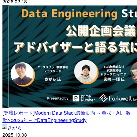
2026.02.18
[登壇レポート]Modern Data Stack最新動向 ～買収・AI、激
動の2025年～ #DataEngineeringStudy
さがら
2025.10.03