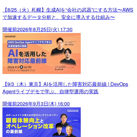
【8/25（火）札幌】生成AIを“会社の武器”にする方法〜AWS
で加速するデータ分析と、安全に導入する仕組み〜
開催前
2026年8月25日(火) 17:30
【9/3（木）東京】AIを活用した障害対応最前線 | DevOps
Agentライブデモで学ぶ、自律型運用の実践
開催前
2026年9月3日(木) 16:00