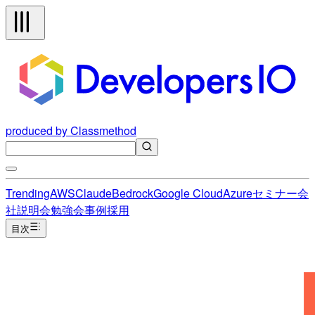
produced by Classmethod
Trending
AWS
Claude
Bedrock
Google Cloud
Azure
セミナー
会
社説明会
勉強会
事例
採用
目次