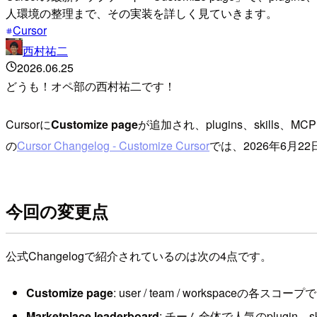
人環境の整理まで、その実装を詳しく見ていきます。
Cursor
西村祐二
2026.06.25
どうも！オペ部の西村祐二です！
Cursorに
Customize page
が追加され、plugins、skills、MC
の
Cursor Changelog - Customize Cursor
では、2026年6月22
今回の変更点
公式Changelogで紹介されているのは次の4点です。
Customize page
: user / team / workspaceの各ス
Marketplace leaderboard
: チーム全体で人気のplugin、