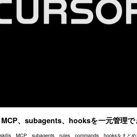
kills、MCP、subagents、hooksを一
ins、skills、MCP、subagents、rules、commands