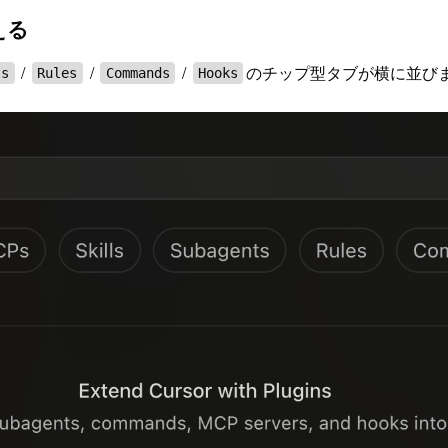
える
/
/
/
のチップ型タブが横に並び
ts
Rules
Commands
Hooks