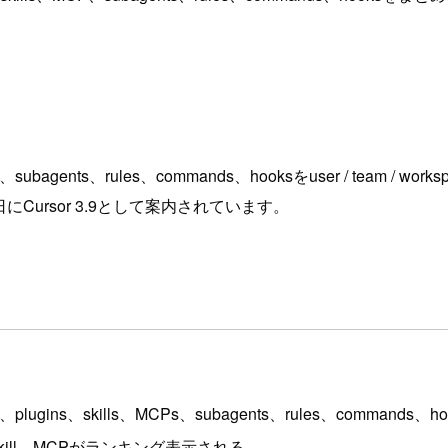
P、subagents、rules、commands、hooksをuser / t
日にCursor 3.9として案内されています。
コープで、plugins、skills、MCPs、subagents、rules、com
skill、MCPがランキング表示される