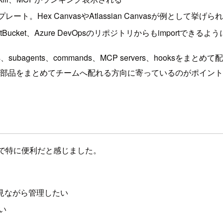
。Hex CanvasやAtlassian Canvasが例として挙げら
BitBucket、Azure DevOpsのリポジトリからもimportできる
kills、subagents、commands、MCP servers、h
める部品をまとめてチームへ配れる方向に寄っているのがポイン
る場面で特に便利だと感じました。
を見ながら管理したい
たい