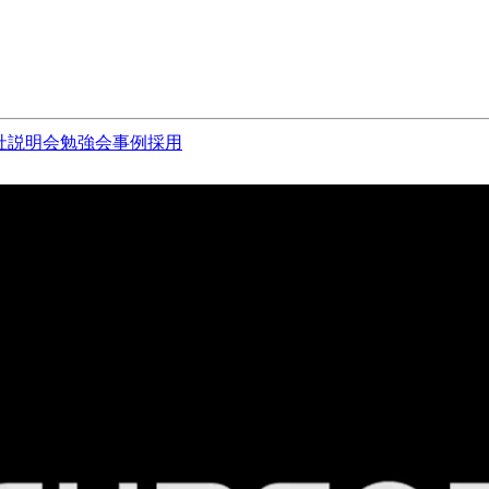
社説明会
勉強会
事例
採用