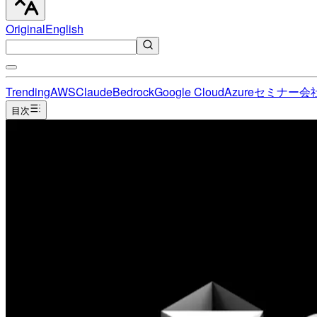
Original
English
Trending
AWS
Claude
Bedrock
Google Cloud
Azure
セミナー
会
目次