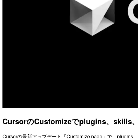
CursorのCustomizeでplugins、s
Cursorの最新アップデート「Customize page」で、plug