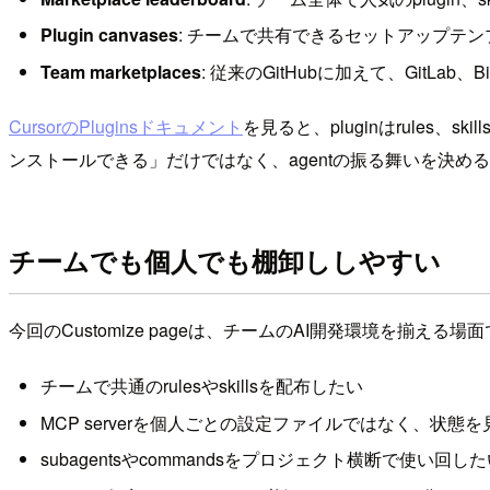
Plugin canvases
: チームで共有できるセットアップテンプレート
Team marketplaces
: 従来のGitHubに加えて、GitLab、
CursorのPluginsドキュメント
を見ると、pluginはrules、s
ンストールできる」だけではなく、agentの振る舞いを決
チームでも個人でも棚卸ししやすい
今回のCustomize pageは、チームのAI開発環境を揃え
チームで共通のrulesやskillsを配布したい
MCP serverを個人ごとの設定ファイルではなく、状態
subagentsやcommandsをプロジェクト横断で使い回し