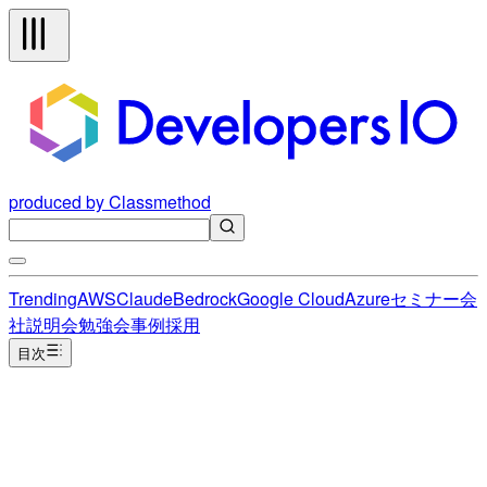
produced by Classmethod
Trending
AWS
Claude
Bedrock
Google Cloud
Azure
セミナー
会
社説明会
勉強会
事例
採用
目次