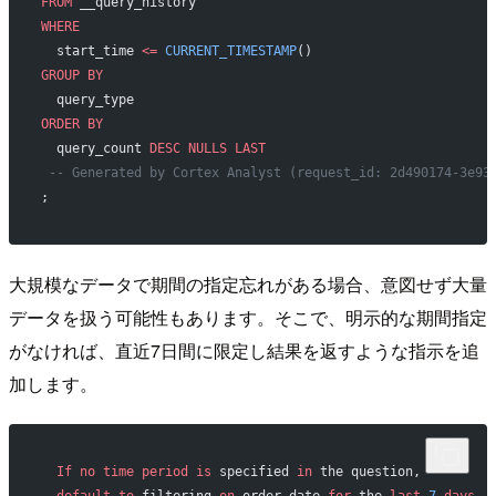
FROM
 __query_history
WHERE
  start_time 
<=
 CURRENT_TIMESTAMP
()
GROUP BY
  query_type
ORDER BY
  query_count 
DESC
 NULLS
 LAST
 -- Generated by Cortex Analyst (request_id: 2d490174-3e93
;
大規模なデータで期間の指定忘れがある場合、意図せず大量
データを扱う可能性もあります。そこで、明示的な期間指定
がなければ、直近7日間に限定し結果を返すような指示を追
加します。
  If
 no
 time
 period
 is
 specified 
in
 the question,
  default
 to
 filtering 
on
 order_date 
for
 the 
last
 7
 days
.