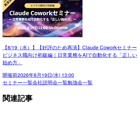
【8/19（水）】【好評のため再演】Claude Coworkセミナー
ビジネス職向け初級編｜日常業務をAIで自動化する「正しい
始め方」
開催前
2026年8月19日(水) 13:00
セミナー一覧
会社説明会一覧
勉強会一覧
関連記事