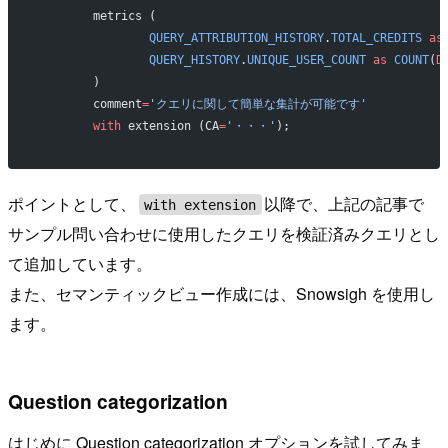
	metrics (
		QUERY_ATTRIBUTION_HISTORY
.
TOTAL_CREDITS
 as
		QUERY_HISTORY
.
UNIQUE_USER_COUNT
 as
 COUNT
(
D
	)
	comment
=
'クエリに関して簡単な集計が可能です'
	with
 extension (CA
=
'・・・'
);
ポイントとして、
以降で、上記の記事で
with extension
サンプル問い合わせに使用したクエリを検証済みクエリとし
て追加しています。
また、セマンティックビュー作成には、Snowsigh を使用し
ます。
Question categorization
はじめに Question categorization オプションを試してみま