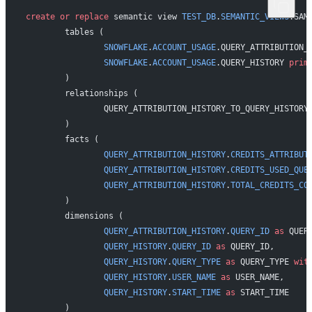
create
 or
 replace
 semantic view 
TEST_DB
.
SEMANTIC_VIEWS
.SAM
	tables (
		SNOWFLAKE
.
ACCOUNT_USAGE
.QUERY_ATTRIBUTION_
		SNOWFLAKE
.
ACCOUNT_USAGE
.QUERY_HISTORY 
prim
	)
	relationships (
		QUERY_ATTRIBUTION_HISTORY_TO_QUERY_HISTORY
	)
	facts (
		QUERY_ATTRIBUTION_HISTORY
.
CREDITS_ATTRIBUT
		QUERY_ATTRIBUTION_HISTORY
.
CREDITS_USED_QUE
		QUERY_ATTRIBUTION_HISTORY
.
TOTAL_CREDITS_CO
	)
	dimensions (
		QUERY_ATTRIBUTION_HISTORY
.
QUERY_ID
 as
 QUER
		QUERY_HISTORY
.
QUERY_ID
 as
 QUERY_ID,
		QUERY_HISTORY
.
QUERY_TYPE
 as
 QUERY_TYPE 
wit
		QUERY_HISTORY
.
USER_NAME
 as
 USER_NAME,
		QUERY_HISTORY
.
START_TIME
 as
 START_TIME
	)