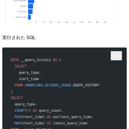
実行された SQL
WITH
 __query_history 
AS
 (
  SELECT
    query_type,
    start_time
  FROM
 SNOWFLAKE
.
ACCOUNT_USAGE
.QUERY_HISTORY
)
SELECT
  query_type,
  COUNT
(
*
) 
AS
 query_count,
  MIN
(start_time) 
AS
 earliest_query_time,
  MAX
(start_time) 
AS
 latest_query_time