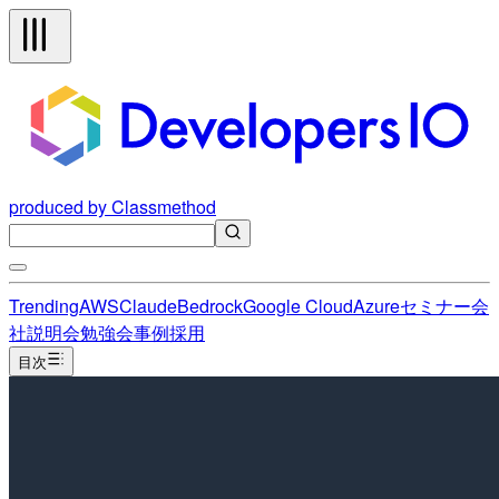
produced by Classmethod
Trending
AWS
Claude
Bedrock
Google Cloud
Azure
セミナー
会
社説明会
勉強会
事例
採用
目次