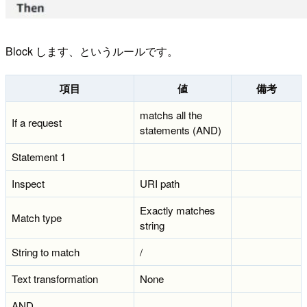
Block します、というルールです。
項目
値
備考
matchs all the
If a request
statements (AND)
Statement 1
Inspect
URI path
Exactly matches
Match type
string
String to match
/
Text transformation
None
AND