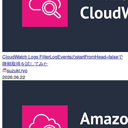
CloudWatch Logs FilterLogEventsのstartFromHead=falseで
降順取得を試してみた
suzuki.ryo
2026.06.22