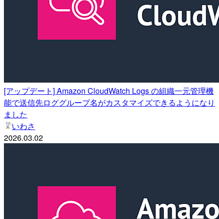
[アップデート] Amazon CloudWatch Logs の組織一元管理機
能で送信先ロググループ名がカスタマイズできるようになり
ました
いわさ
2026.03.02