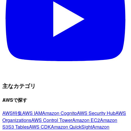
主なカテゴリ
AWSで探す
AWS特集
AWS IAM
Amazon Cognito
AWS Security Hub
AWS
Organizations
AWS Control Tower
Amazon EC2
Amazon
S3
S3 Tables
AWS CDK
Amazon QuickSight
Amazon