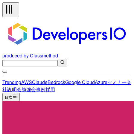
produced by Classmethod
Trending
AWS
Claude
Bedrock
Google Cloud
Azure
セミナー
会
社説明会
勉強会
事例
採用
目次