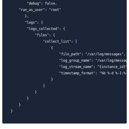
        "debug": false,

    "run_as_user": "root"

       },

       "logs": {

        "logs_collected": {

            "files": {

                "collect_list": [

                    {

                        "file_path": "/var/log/messages",

                        "log_group_name": "/var/log/message
                        "log_stream_name": "{instance_id}",
                        "timestamp_format": "%b %-d %-I:%-M
                    }

                ]

            }

        }

    }
