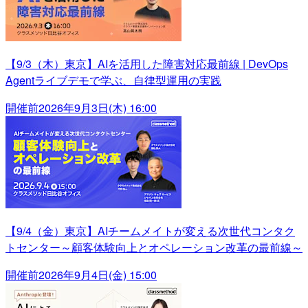
【9/3（木）東京】AIを活用した障害対応最前線 | DevOps
Agentライブデモで学ぶ、自律型運用の実践
開催前
2026年9月3日(木) 16:00
【9/4（金）東京】AIチームメイトが変える次世代コンタク
トセンター～顧客体験向上とオペレーション改革の最前線～
開催前
2026年9月4日(金) 15:00