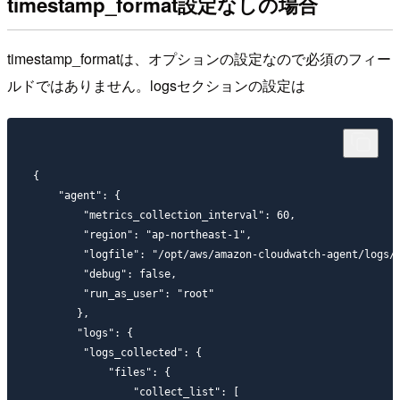
timestamp_format設定なしの場合
timestamp_formatは、オプションの設定なので必須のフィー
ルドではありません。logsセクションの設定は
{

    "agent": {

        "metrics_collection_interval": 60,

        "region": "ap-northeast-1",

        "logfile": "/opt/aws/amazon-cloudwatch-agent/logs/a
        "debug": false,

        "run_as_user": "root"

       },

       "logs": {

        "logs_collected": {

            "files": {

                "collect_list": [
