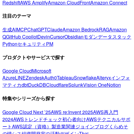
Redshift
AWS Amplify
Amazon CloudFront
Amazon Connect
注目のテーマ
生成AI
MCP
ChatGPT
Claude
Amazon Bedrock
RAG
Amazon
Q
GitHub Copilot
Devin
Cursor
Obsidian
モダンデータスタック
Python
セキュリティ
PM
プロダクトやサービスで探す
Google Cloud
Microsoft
Azure
LINE
Zendesk
Auth0
Tableau
Snowflake
Alteryx
インフォ
マティカ
dbt
DuckDB
Cloudflare
Splunk
Vision One
Notion
特集やシリーズから探す
Google Cloud Next ’25
AWS re:Invent 2025
AWS再入門
2024
AWSトレンドチェック
初心者向け
AWSテクニカルサポ
ート
AWS認定（資格）
製造業関連
ジョインブログ
くらめそ
の情シス
組織開発室の活動
デザイン
Thai