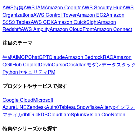
AWS特集
AWS IAM
Amazon Cognito
AWS Security Hub
AWS
Organizations
AWS Control Tower
Amazon EC2
Amazon
S3
S3 Tables
AWS CDK
Amazon QuickSight
Amazon
Redshift
AWS Amplify
Amazon CloudFront
Amazon Connect
注目のテーマ
生成AI
MCP
ChatGPT
Claude
Amazon Bedrock
RAG
Amazon
Q
GitHub Copilot
Devin
Cursor
Obsidian
モダンデータスタック
Python
セキュリティ
PM
プロダクトやサービスで探す
Google Cloud
Microsoft
Azure
LINE
Zendesk
Auth0
Tableau
Snowflake
Alteryx
インフォ
マティカ
dbt
DuckDB
Cloudflare
Splunk
Vision One
Notion
特集やシリーズから探す