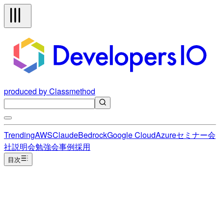
produced by Classmethod
Trending
AWS
Claude
Bedrock
Google Cloud
Azure
セミナー
会
社説明会
勉強会
事例
採用
目次