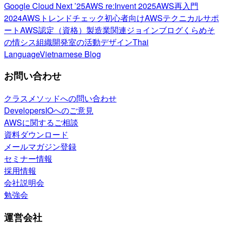
Google Cloud Next ’25
AWS re:Invent 2025
AWS再入門
2024
AWSトレンドチェック
初心者向け
AWSテクニカルサポ
ート
AWS認定（資格）
製造業関連
ジョインブログ
くらめそ
の情シス
組織開発室の活動
デザイン
Thai
Language
Vietnamese Blog
お問い合わせ
クラスメソッドへの問い合わせ
DevelopersIOへのご意見
AWSに関するご相談
資料ダウンロード
メールマガジン登録
セミナー情報
採用情報
会社説明会
勉強会
運営会社