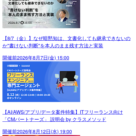
【8/7（金）】なぜ暗黙知は、文書化しても継承できないの
か"書けない判断"を本人のまま残す方法と実装
開催前
2026年8月7日(金) 15:00
【AI/AWS/アプリ/データ案件特集】ITフリーランス向け
「CMパートナーズ」 説明会 by クラスメソッド
開催前
2026年8月12日(水) 19:00