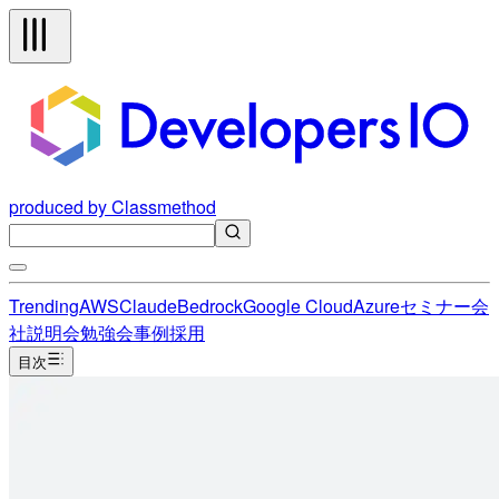
produced by Classmethod
Trending
AWS
Claude
Bedrock
Google Cloud
Azure
セミナー
会
社説明会
勉強会
事例
採用
目次