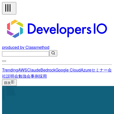
produced by Classmethod
Trending
AWS
Claude
Bedrock
Google Cloud
Azure
セミナー
会
社説明会
勉強会
事例
採用
目次