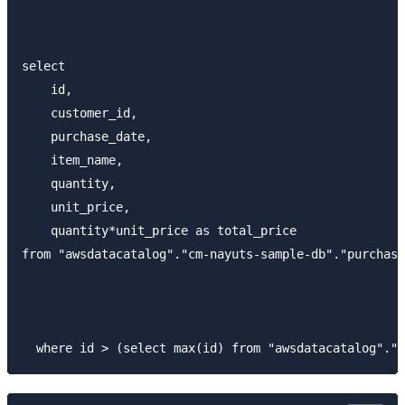
select

    id,

    customer_id,

    purchase_date,

    item_name,

    quantity,

    unit_price,

    quantity*unit_price as total_price

from "awsdatacatalog"."cm-nayuts-sample-db"."purchase