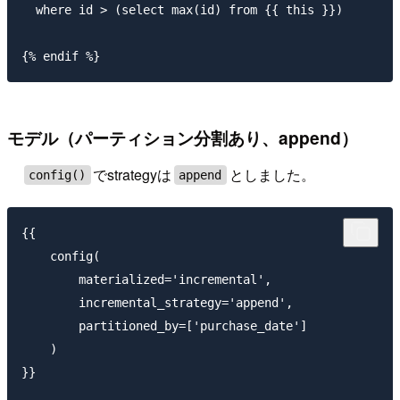
  where id > (select max(id) from {{ this }})

モデル（パーティション分割あり、append）
でstrategyは
としました。
config()
append
{{

    config(

        materialized='incremental',

        incremental_strategy='append',

        partitioned_by=['purchase_date']

    )

}}
