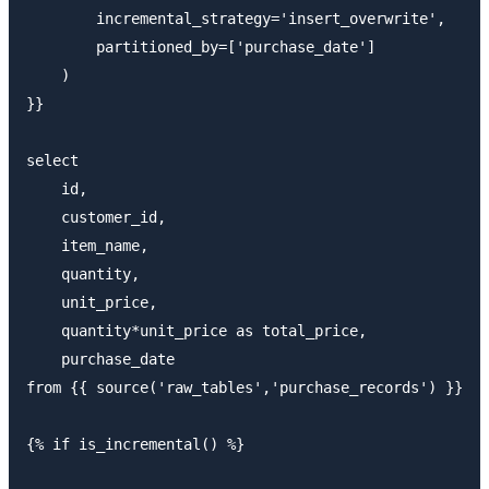
        incremental_strategy='insert_overwrite',

        partitioned_by=['purchase_date']

    )

}}

select

    id,

    customer_id,

    item_name,

    quantity,

    unit_price,

    quantity*unit_price as total_price,

    purchase_date

from {{ source('raw_tables','purchase_records') }}

{% if is_incremental() %}
