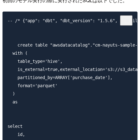
初回のモデル実行の際に実行されたSQLは以下でした。
-- /* {"app": "dbt", "dbt_version": "1.5.6", "profile
    create table "awsdatacatalog"."cm-nayuts-sample-d
  with (

    table_type='hive',

    is_external=true,external_location='s3://s3_dat
    partitioned_by=ARRAY['purchase_date'],

    format='parquet'

  )

  as

select

    id,
