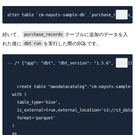
続いて、
テーブルに追加のデータを入
purchase_records
れた後に
を実行した際のSQLです。
dbt run
-- /* {"app": "dbt", "dbt_version": "1.5.6", "profile
    create table "awsdatacatalog"."cm-nayuts-sample-d
  with (

    table_type='hive',

    is_external=true,external_location='s3://s3_dat
    format='parquet'

  )

  as
