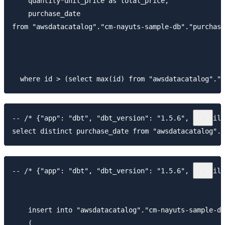
    quantity*unit_price as total_price,

    purchase_date

from "awsdatacatalog"."cm-nayuts-sample-db"."purchase
-- /* {"app": "dbt", "dbt_version": "1.5.6", "profile
-- /* {"app": "dbt", "dbt_version": "1.5.6", "profile
    insert into "awsdatacatalog"."cm-nayuts-sample-db
    (
