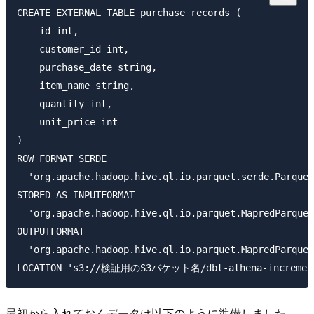
CREATE EXTERNAL TABLE purchase_records (

    id int,

    customer_id int,

    purchase_date string,

    item_name string,

    quantity int,

    unit_price int

)

ROW FORMAT SERDE 

  'org.apache.hadoop.hive.ql.io.parquet.serde.Parquet
STORED AS INPUTFORMAT 

  'org.apache.hadoop.hive.ql.io.parquet.MapredParquet
OUTPUTFORMAT 

  'org.apache.hadoop.hive.ql.io.parquet.MapredParquet
最初から入れておくデータは以下のように準備しました。