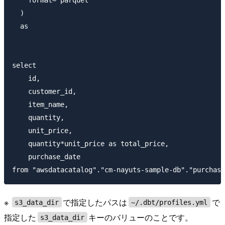
  )

  as

select

    id,

    customer_id,

    item_name,

    quantity,

    unit_price,

    quantity*unit_price as total_price,

    purchase_date

※
で指定したパスは
で
s3_data_dir
~/.dbt/profiles.yml
指定した
キーのバリューのことです。
s3_data_dir