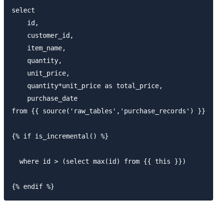
select

    id,

    customer_id,

    item_name,

    quantity,

    unit_price,

    quantity*unit_price as total_price,

    purchase_date

from {{ source('raw_tables','purchase_records') }}

{% if is_incremental() %}

  where id > (select max(id) from {{ this }})
