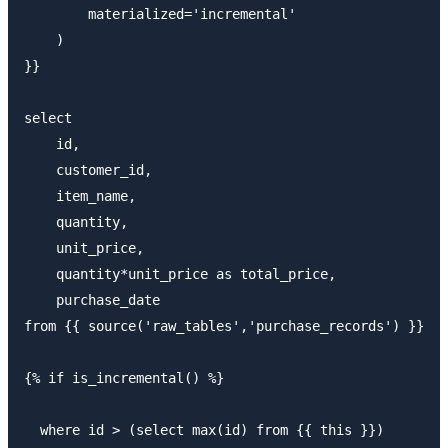
        materialized='incremental'

    )

}}

select

    id,

    customer_id,

    item_name,

    quantity,

    unit_price,

    quantity*unit_price as total_price,

    purchase_date

from {{ source('raw_tables','purchase_records') }}

{% if is_incremental() %}

  where id > (select max(id) from {{ this }})
