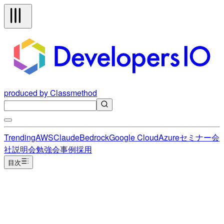
produced by Classmethod
Trending
AWS
Claude
Bedrock
Google Cloud
Azure
セミナー
会
社説明会
勉強会
事例
採用
目次