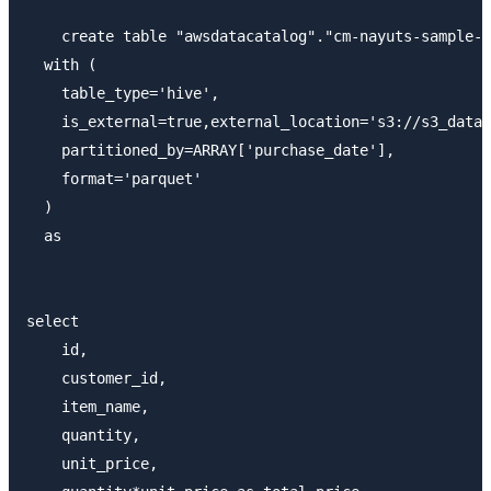
    create table "awsdatacatalog"."cm-nayuts-sample-d
  with (

    table_type='hive',

    is_external=true,external_location='s3://s3_dat
    partitioned_by=ARRAY['purchase_date'],

    format='parquet'

  )

  as

select

    id,

    customer_id,

    item_name,

    quantity,

    unit_price,
