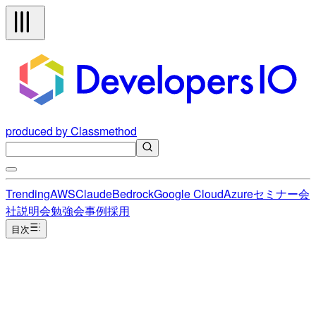
produced by Classmethod
Trending
AWS
Claude
Bedrock
Google Cloud
Azure
セミナー
会
社説明会
勉強会
事例
採用
目次