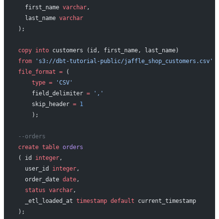
  first_name 
varchar
,
  last_name 
varchar
);
copy
 into
 customers (id, first_name, last_name)
from
 's3://dbt-tutorial-public/jaffle_shop_customers.csv'
file_format
 =
 (
    type
 =
 'CSV'
    field_delimiter 
=
 ','
    skip_header 
=
 1
    ); 
--orders
create
 table
 orders
( id 
integer
,
  user_id 
integer
,
  order_date 
date
,
  status
 varchar
,
  _etl_loaded_at 
timestamp
 default
 current_timestamp
);