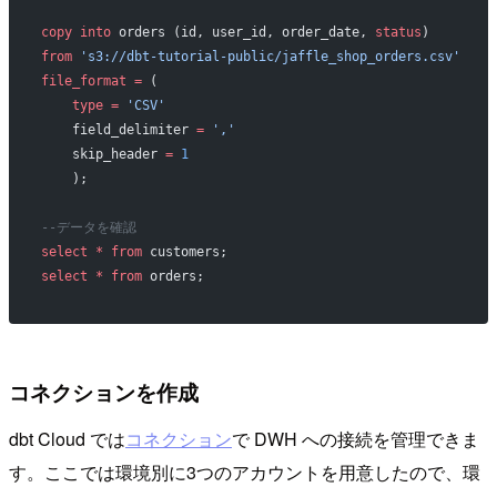
copy
 into
 orders (id, user_id, order_date, 
status
)
from
 's3://dbt-tutorial-public/jaffle_shop_orders.csv'
file_format
 =
 (
    type
 =
 'CSV'
    field_delimiter 
=
 ','
    skip_header 
=
 1
    );
--データを確認
select
 *
 from
 customers;
select
 *
 from
 orders;
コネクションを作成
dbt Cloud では
コネクション
で DWH への接続を管理できま
す。ここでは環境別に3つのアカウントを用意したので、環