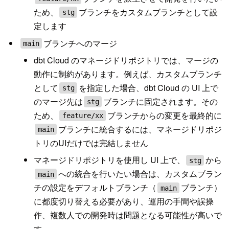
ため、
ブランチをカスタムブランチとして設
stg
定します
ブランチへのマージ
main
dbt Cloud のマネージドリポジトリでは、マージの
動作に制約があります。例えば、カスタムブランチ
として
を指定した場合、dbt Cloud の UI 上で
stg
のマージ先は
ブランチに固定されます。その
stg
ため、
ブランチからの変更を最終的に
feature/xx
ブランチに統合するには、マネージドリポジ
main
トリのUIだけでは完結しません
マネージドリポジトリを使用し UI 上で、
から
stg
への統合を行いたい場合は、カスタムブラン
main
チの設定をデフォルトブランチ（
ブランチ）
main
に都度切り替える必要があり、運用の手間や誤操
作、複数人での開発時は問題となる可能性が高いで
す