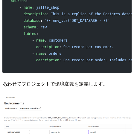
sources
:
    - 
name
: 
jaffle_shop
      description
: 
This is a replica of the Postgres datab
      database
: 
"{{ env_var('DBT_DATABASE') }}"
      schema
: 
raw
      tables
:
          - 
name
: 
customers
            description
: 
One record per customer.
          - 
name
: 
orders
            description
: 
One record per order. Includes ca
あわせてプロジェクトで環境変数を定義します。