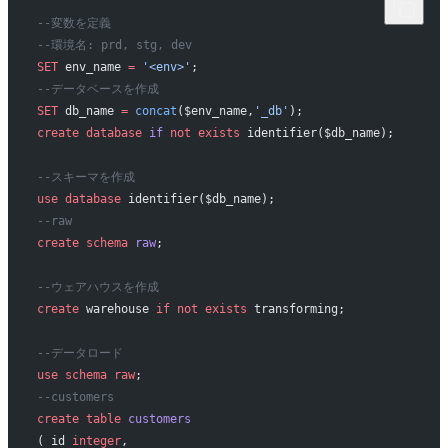
--変数を定義
--環境名: prd, stg, dev 
SET
 env_name 
=
 '<env>'
;
--データベースを作成
SET
 db_name 
=
 concat
($env_name,
'_db'
);
create
 database
 if
 not
 exists
 identifier($db_name);
--スキーマを作成
use
 database
 identifier($db_name);
--raw
create
 schema
 raw
;
--ウェアハウスを作成
create
 warehouse 
if
 not
 exists
 transforming;
--データロード
use
 schema
 raw
;
--customers
create
 table
 customers
( id 
integer
,