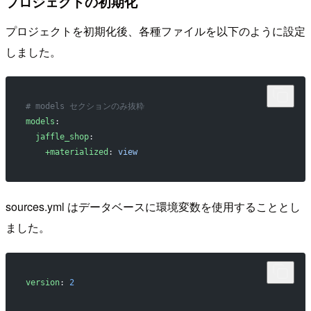
プロジェクトの初期化
プロジェクトを初期化後、各種ファイルを以下のように設定
しました。
# models セクションのみ抜粋
models
:
  jaffle_shop
:
    +materialized
: 
view
sources.yml はデータベースに環境変数を使用することとし
ました。
version
: 
2