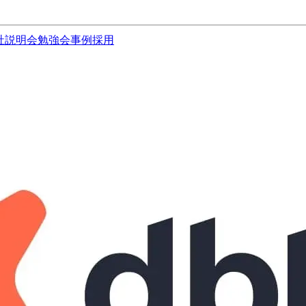
社説明会
勉強会
事例
採用