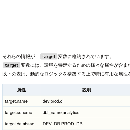
それらの情報が、
変数に格納されています。
target
変数には、環境を特定するための様々な属性が含ま
target
以下の表は、動的なロジックを構築する上で特に有用な属性
属性
説明
target.name
dev,prod,ci
target.schema
dbt_name,analytics
target.database
DEV_DB,PROD_DB