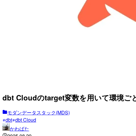
dbt Cloudのtarget変数を用い
モダンデータスタック(MDS)
dbt
dbt Cloud
かわばた
2025.08.29