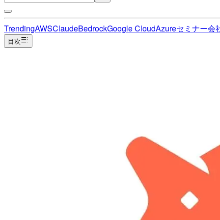
Trending
AWS
Claude
Bedrock
Google Cloud
Azure
セミナー
会
目次