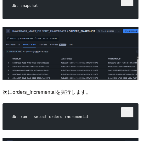
dbt snapshot
次にorders_incrementalを実行します。
dbt run --select orders_incremental