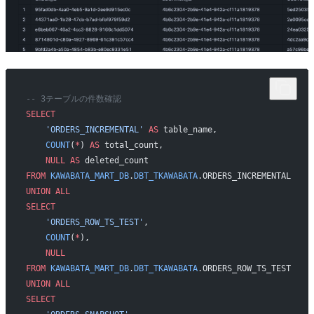
-- 3テーブルの件数確認
SELECT
    'ORDERS_INCREMENTAL'
 AS
 table_name,
    COUNT
(
*
) 
AS
 total_count,
    NULL
 AS
 deleted_count
FROM
 KAWABATA_MART_DB
.
DBT_TKAWABATA
.ORDERS_INCREMENTAL
UNION ALL
SELECT
    'ORDERS_ROW_TS_TEST'
,
    COUNT
(
*
),
    NULL
FROM
 KAWABATA_MART_DB
.
DBT_TKAWABATA
.ORDERS_ROW_TS_TEST
UNION ALL
SELECT