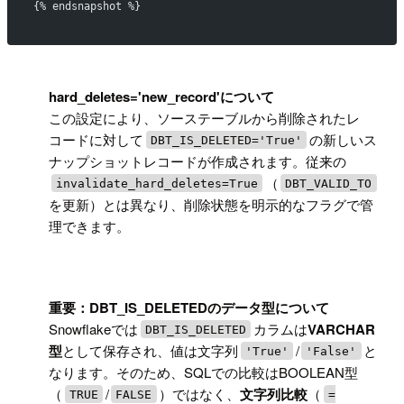
{% endsnapshot %}
!
hard_deletes='new_record'について
この設定により、ソーステーブルから削除されたレ
コードに対して
の新しいス
DBT_IS_DELETED='True'
ナップショットレコードが作成されます。従来の
（
invalidate_hard_deletes=True
DBT_VALID_TO
を更新）とは異なり、削除状態を明示的なフラグで管
理できます。
!
重要：DBT_IS_DELETEDのデータ型について
Snowflakeでは
カラムは
VARCHAR
DBT_IS_DELETED
型
として保存され、値は文字列
/
と
'True'
'False'
なります。そのため、SQLでの比較はBOOLEAN型
（
/
）ではなく、
文字列比較
（
TRUE
FALSE
=