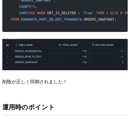
    'ORDERS_SNAPSHOT'
,
    COUNT
(
*
),
    SUM
(
CASE
 WHEN
 DBT_IS_DELETED 
=
 'True'
 THEN
 1
 ELSE
 0
 EN
FROM
 KAWABATA_MART_DB
.
DBT_TKAWABATA
.ORDERS_SNAPSHOT;
削除が正しく同期されました！
運用時のポイント