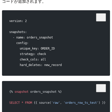
コードが追加されます。
version: 2
snapshots:
  - name: orders_snapshot
    config:
      unique_key: ORDER_ID
      strategy: check
      check_cols: all
      hard_deletes: new_record
{% 
snapshot
 orders_snapshot %}
SELECT
 *
 FROM
 {{ source(
'raw'
, 
'orders_row_ts_test'
) }}