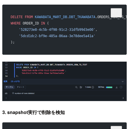
DELETE
 FROM
 KAWABATA_MART_DB
.
DBT_TKAWABATA
.ORDERS_ROW_TS_T
WHERE
 ORDER_ID 
IN
 (
    '528273e8-4c5b-4f98-91c2-31dfb99d3e00'
,
    '5dcd1dc2-bf9e-485a-86aa-3e78dee5a41a'
);
3. snapshot実行で削除を検知