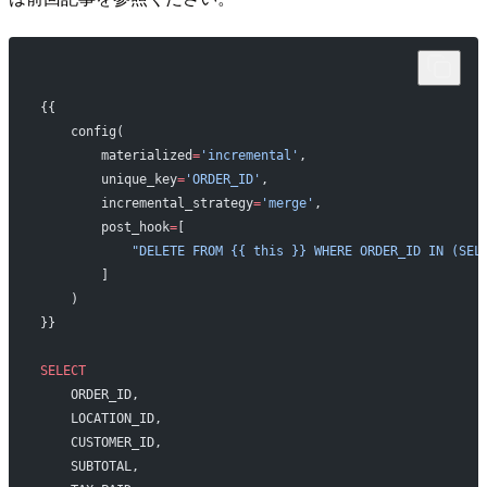
{{
    config(
        materialized
=
'incremental'
,
        unique_key
=
'ORDER_ID'
,
        incremental_strategy
=
'merge'
,
        post_hook
=
[
            "DELETE FROM {{ this }} WHERE ORDER_ID IN (SEL
        ]
    )
}}
SELECT
    ORDER_ID,
    LOCATION_ID,
    CUSTOMER_ID,
    SUBTOTAL,