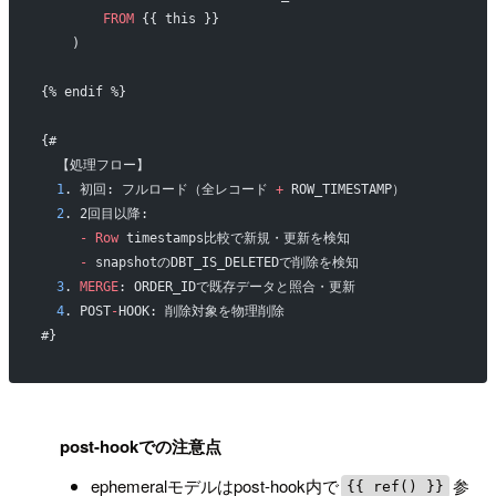
        FROM
 {{ this }}
    )
{% endif %}
{#
  【処理フロー】
  1
. 初回: フルロード（全レコード 
+
 ROW_TIMESTAMP）
  2
. 2回目以降:
     -
 Row
 timestamps比較で新規・更新を検知
     -
 snapshotのDBT_IS_DELETEDで削除を検知
  3
. 
MERGE
: ORDER_IDで既存データと照合・更新
  4
. POST
-
HOOK: 削除対象を物理削除
#}
!
post-hookでの注意点
ephemeralモデルはpost-hook内で
参
{{ ref() }}