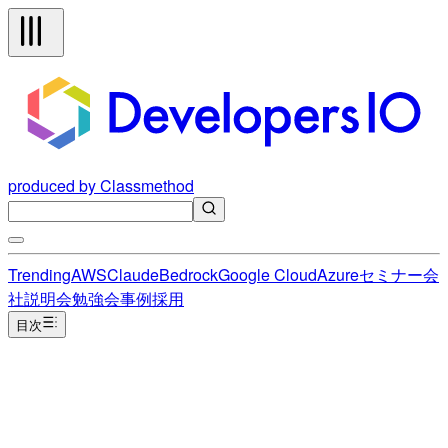
produced by Classmethod
Trending
AWS
Claude
Bedrock
Google Cloud
Azure
セミナー
会
社説明会
勉強会
事例
採用
目次