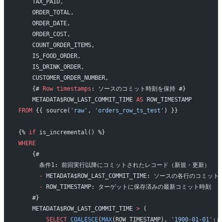
    TAX_PAID,
    ORDER_TOTAL,
    ORDER_DATE,
    ORDER_COST,
    COUNT_ORDER_ITEMS,
    IS_FOOD_ORDER,
    IS_DRINK_ORDER,
    CUSTOMER_ORDER_NUMBER,
    {# 
Row
 timestamps
: ソースのコミット時刻を保持 #}
    METADATA$ROW_LAST_COMMIT_TIME 
AS
 ROW_TIMESTAMP
FROM
 {{ source(
'raw'
, 
'orders_row_ts_test'
) }}
{% 
if
 is_incremental() %}
WHERE
    {# 
      条件1: 前回実行以降にコミットされたレコード（新規・更新）
      -
 METADATA$ROW_LAST_COMMIT_TIME: ソースの各行のコミッ
      -
 ROW_TIMESTAMP: ターゲットに保存済みの最新コミット時刻
    #}
    METADATA$ROW_LAST_COMMIT_TIME 
>
 (
        SELECT
 COALESCE
(
MAX
(ROW_TIMESTAMP), 
'1900-01-01'
::