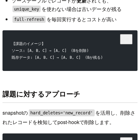
ソーステーブルでレコードが
更新
されても、
を使わない場合は古いデータが残る
unique_key
を毎回実行するとコストが高い
full-refresh
【課題のイメージ】
ソース: [A, B, C] → [A, C]  (Bを削除)
既存データ: [A, B, C] → [A, B, C]  (Bが残る)
課題に対するアプローチ
snapshotの
を活用し、削除さ
hard_deletes='new_record'
れたレコードを検知してpost-hookで削除します。