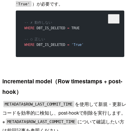
）が必要です。
'True'
-- ✗ 動作しない
WHERE
 DBT_IS_DELETED 
=
 TRUE
-- ○ 正しい
WHERE
 DBT_IS_DELETED 
=
 'True'
incremental model（Row timestamps + post-
hook）
を使用して新規・更新レ
METADATA$ROW_LAST_COMMIT_TIME
コードを効率的に検知し、post-hookで削除を実行します。
※
について確認したい方
METADATA$ROW_LAST_COMMIT_TIME
は前回記事を参照ください。