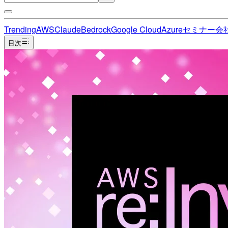
Trending
AWS
Claude
Bedrock
Google Cloud
Azure
セミナー
会
目次