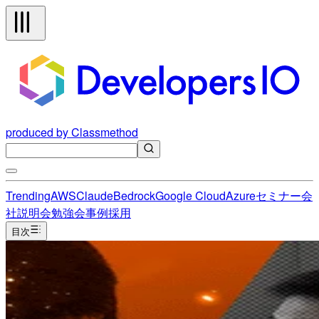
produced by Classmethod
Trending
AWS
Claude
Bedrock
Google Cloud
Azure
セミナー
会
社説明会
勉強会
事例
採用
目次