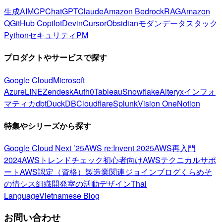
生成AI
MCP
ChatGPT
Claude
Amazon Bedrock
RAG
Amazon
Q
GitHub Copilot
Devin
Cursor
Obsidian
モダンデータスタック
Python
セキュリティ
PM
プロダクトやサービスで探す
Google Cloud
Microsoft
Azure
LINE
Zendesk
Auth0
Tableau
Snowflake
Alteryx
インフォ
マティカ
dbt
DuckDB
Cloudflare
Splunk
Vision One
Notion
特集やシリーズから探す
Google Cloud Next ’25
AWS re:Invent 2025
AWS再入門
2024
AWSトレンドチェック
初心者向け
AWSテクニカルサポ
ート
AWS認定（資格）
製造業関連
ジョインブログ
くらめそ
の情シス
組織開発室の活動
デザイン
Thai
Language
Vietnamese Blog
お問い合わせ