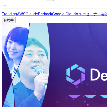
Trending
AWS
Claude
Bedrock
Google Cloud
Azure
セミナー
会
目次