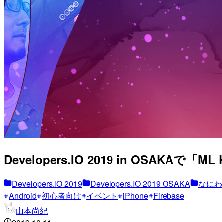
Developers.IO 2019 in OSAKAで「M
Developers.IO 2019
Developers.IO 2019 OSAKA
なにわ
Android
初心者向け
イベント
iPhone
Firebase
山本尚紀