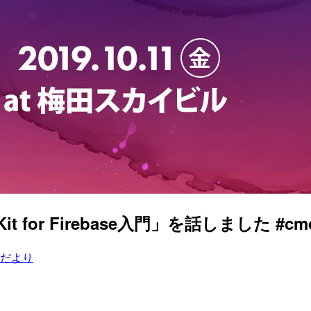
L Kit for Firebase入門」を話しました #cm
だより