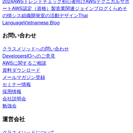
2024
AWSトレンドチェック
初心者向け
AWSテクニカルサポ
ート
AWS認定（資格）
製造業関連
ジョインブログ
くらめそ
の情シス
組織開発室の活動
デザイン
Thai
Language
Vietnamese Blog
お問い合わせ
クラスメソッドへの問い合わせ
DevelopersIOへのご意見
AWSに関するご相談
資料ダウンロード
メールマガジン登録
セミナー情報
採用情報
会社説明会
勉強会
運営会社
クラスメソッドについて