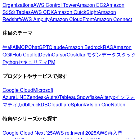
Organizations
AWS Control Tower
Amazon EC2
Amazon
S3
S3 Tables
AWS CDK
Amazon QuickSight
Amazon
Redshift
AWS Amplify
Amazon CloudFront
Amazon Connect
注目のテーマ
生成AI
MCP
ChatGPT
Claude
Amazon Bedrock
RAG
Amazon
Q
GitHub Copilot
Devin
Cursor
Obsidian
モダンデータスタック
Python
セキュリティ
PM
プロダクトやサービスで探す
Google Cloud
Microsoft
Azure
LINE
Zendesk
Auth0
Tableau
Snowflake
Alteryx
インフォ
マティカ
dbt
DuckDB
Cloudflare
Splunk
Vision One
Notion
特集やシリーズから探す
Google Cloud Next ’25
AWS re:Invent 2025
AWS再入門