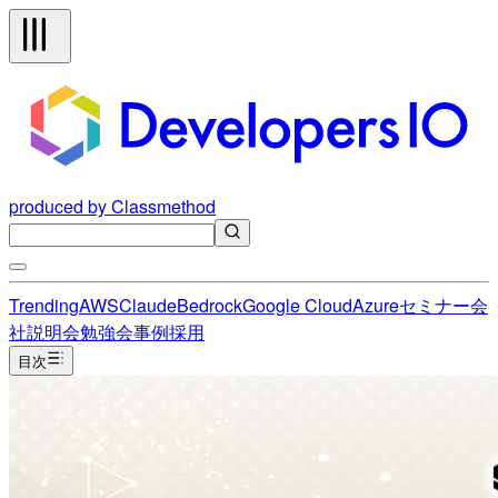
produced by Classmethod
Trending
AWS
Claude
Bedrock
Google Cloud
Azure
セミナー
会
社説明会
勉強会
事例
採用
目次