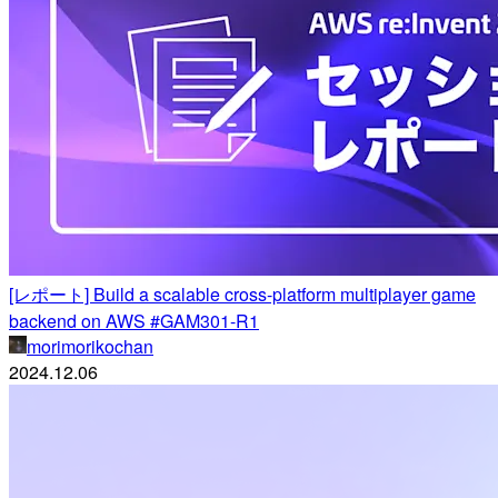
[レポート] Build a scalable cross-platform multiplayer game
backend on AWS #GAM301-R1
morimorikochan
2024.12.06