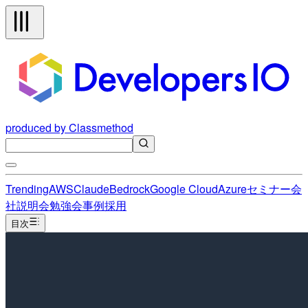
produced by Classmethod
Trending
AWS
Claude
Bedrock
Google Cloud
Azure
セミナー
会
社説明会
勉強会
事例
採用
目次