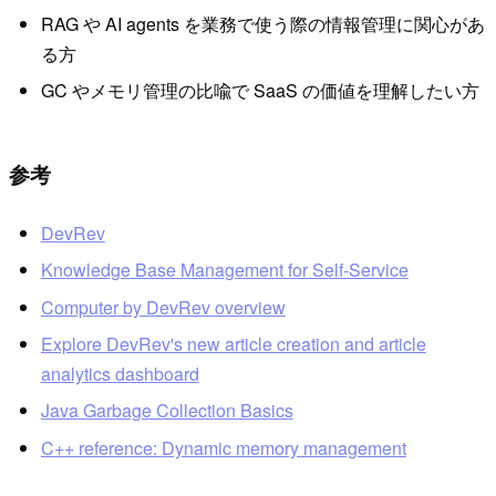
RAG や AI agents を業務で使う際の情報管理に関心があ
る方
GC やメモリ管理の比喩で SaaS の価値を理解したい方
参考
DevRev
Knowledge Base Management for Self-Service
Computer by DevRev overview
Explore DevRev's new article creation and article
analytics dashboard
Java Garbage Collection Basics
C++ reference: Dynamic memory management