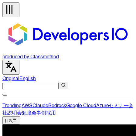
produced by Classmethod
Original
English
Trending
AWS
Claude
Bedrock
Google Cloud
Azure
セミナー
会
社説明会
勉強会
事例
採用
目次