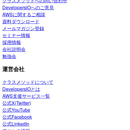
クラスメソッドへの問い合わせ
DevelopersIOへのご意見
AWSに関するご相談
資料ダウンロード
メールマガジン登録
セミナー情報
採用情報
会社説明会
勉強会
運営会社
クラスメソッドについて
DevelopersIOとは
AWS支援サービス一覧
公式X(Twitter)
公式YouTube
公式Facebook
公式LinkedIn