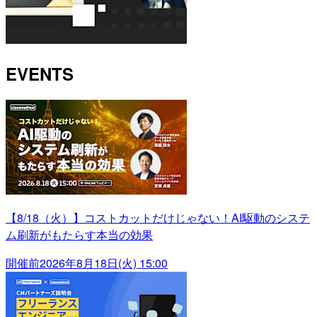
EVENTS
【8/18（火）】コストカットだけじゃない！AI駆動のシステ
ム刷新がもたらす本当の効果
開催前
2026年8月18日(火) 15:00