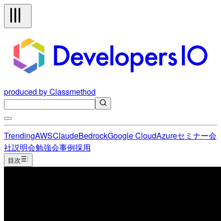
produced by Classmethod
Trending
AWS
Claude
Bedrock
Google Cloud
Azure
セミナー
会
社説明会
勉強会
事例
採用
目次