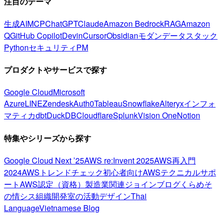
注目のテーマ
生成AI
MCP
ChatGPT
Claude
Amazon Bedrock
RAG
Amazon
Q
GitHub Copilot
Devin
Cursor
Obsidian
モダンデータスタック
Python
セキュリティ
PM
プロダクトやサービスで探す
Google Cloud
Microsoft
Azure
LINE
Zendesk
Auth0
Tableau
Snowflake
Alteryx
インフォ
マティカ
dbt
DuckDB
Cloudflare
Splunk
Vision One
Notion
特集やシリーズから探す
Google Cloud Next ’25
AWS re:Invent 2025
AWS再入門
2024
AWSトレンドチェック
初心者向け
AWSテクニカルサポ
ート
AWS認定（資格）
製造業関連
ジョインブログ
くらめそ
の情シス
組織開発室の活動
デザイン
Thai
Language
Vietnamese Blog