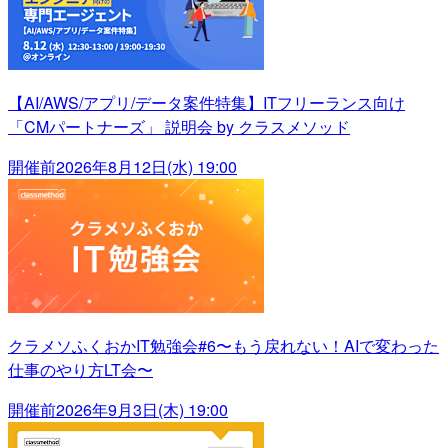
【AI/AWS/アプリ/データ案件特集】ITフリーランス向け
「CMパートナーズ」 説明会 by クラスメソッド
開催前
2026年8月12日(水) 19:00
クラメソふくおかIT勉強会#6〜もう戻れない！AIで変わった
仕事のやり方LT会〜
開催前
2026年9月3日(木) 19:00