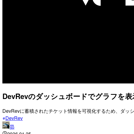
DevRevのダッシュボードでグラフを
DevRevに蓄積されたチケット情報を可視化するため、ダ
DevRev
昴
2026.01.25