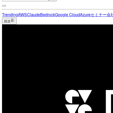
Trending
AWS
Claude
Bedrock
Google Cloud
Azure
セミナー
会
目次