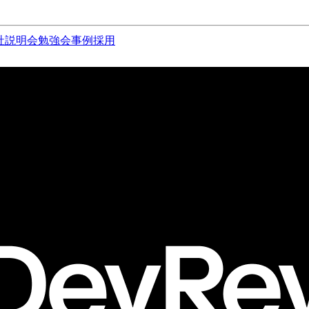
社説明会
勉強会
事例
採用