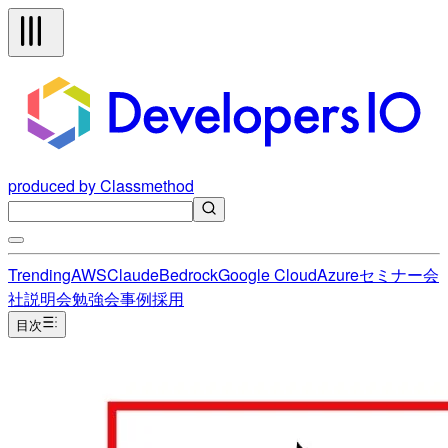
produced by Classmethod
Trending
AWS
Claude
Bedrock
Google Cloud
Azure
セミナー
会
社説明会
勉強会
事例
採用
目次