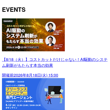
EVENTS
【8/18（火）】コストカットだけじゃない！AI駆動のシステ
ム刷新がもたらす本当の効果
開催前
2026年8月18日(火) 15:00