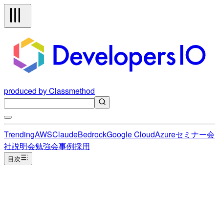
produced by Classmethod
Trending
AWS
Claude
Bedrock
Google Cloud
Azure
セミナー
会
社説明会
勉強会
事例
採用
目次