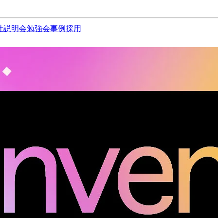
社説明会
勉強会
事例
採用