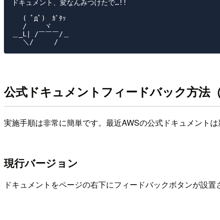
ドキュメント、変なんみつけたで…!!

　 ( ﾟдﾟ)　ｶﾞﾀｯ

　 /　　 ヾ

＿_L| /￣￣￣/＿

公式ドキュメントフィードバック方法
実施手順は非常に簡単です。最近AWSの公式ドキュメントは
現行バージョン
ドキュメントをページの右下にフィードバックボタンが設置