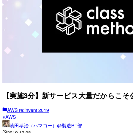
【実施3分】新サービス大量だからこそ公
AWS re:Invent 2019
AWS
濱田孝治（ハマコー）@製造BT部
2019.12.08