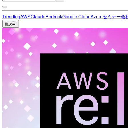
Trending
AWS
Claude
Bedrock
Google Cloud
Azure
セミナー
会
目次