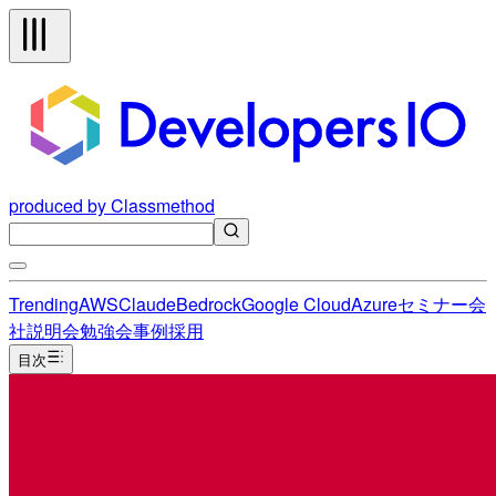
produced by Classmethod
Trending
AWS
Claude
Bedrock
Google Cloud
Azure
セミナー
会
社説明会
勉強会
事例
採用
目次