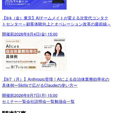
【9/4（金）東京】AIチームメイトが変える次世代コンタク
トセンター～顧客体験向上とオペレーション改革の最前線～
開催前
2026年9月4日(金) 15:00
【9/7（月）】Anthropic登壇！AIによる自治体業務効率化の
具体例ーSkillsで広がるClaudeの使い方ー
開催前
2026年9月7日(月) 15:00
セミナー一覧
会社説明会一覧
勉強会一覧