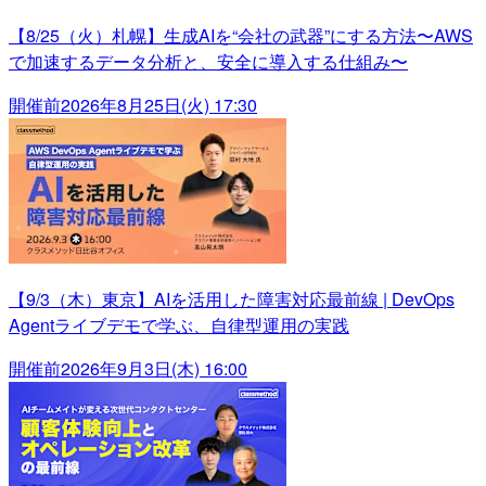
【8/25（火）札幌】生成AIを“会社の武器”にする方法〜AWS
で加速するデータ分析と、安全に導入する仕組み〜
開催前
2026年8月25日(火) 17:30
【9/3（木）東京】AIを活用した障害対応最前線 | DevOps
Agentライブデモで学ぶ、自律型運用の実践
開催前
2026年9月3日(木) 16:00