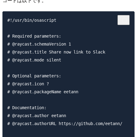
コードは以下です。
#!/usr/bin/osascript

# Required parameters:

# @raycast.schemaVersion 1

# @raycast.title Share now link to Slack

# @raycast.mode silent

# Optional parameters:

# @raycast.icon ?

# @raycast.packageName eetann

# Documentation:

# @raycast.author eetann

# @raycast.authorURL https://github.com/eetann/
