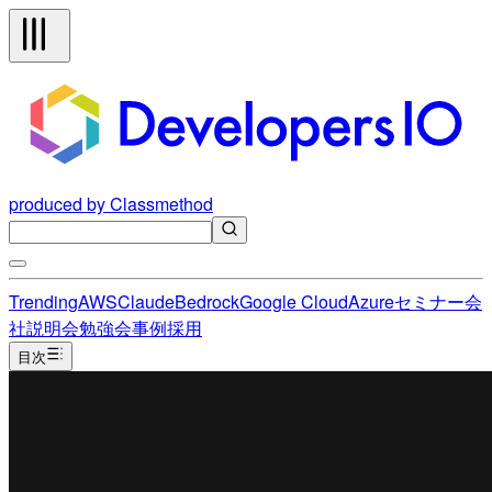
produced by Classmethod
Trending
AWS
Claude
Bedrock
Google Cloud
Azure
セミナー
会
社説明会
勉強会
事例
採用
目次