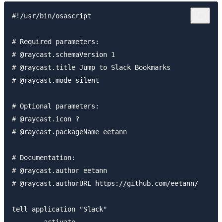
#!/usr/bin/osascript

# Required parameters:

# @raycast.schemaVersion 1

# @raycast.title Jump to Slack Bookmarks

# @raycast.mode silent

# Optional parameters:

# @raycast.icon ?

# @raycast.packageName eetann

# Documentation:

# @raycast.author eetann

# @raycast.authorURL https://github.com/eetann/

tell application "Slack"

	activate
