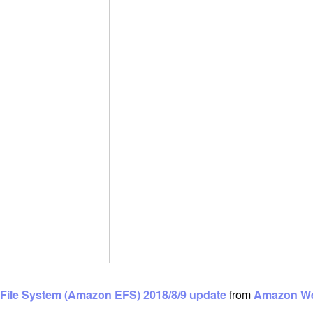
File System (Amazon EFS) 2018/8/9 update
from
Amazon We