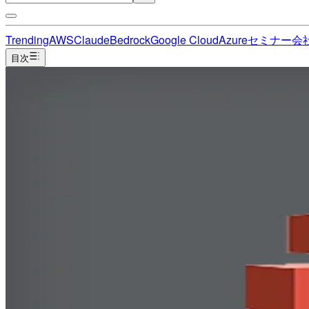
Trending
AWS
Claude
Bedrock
Google Cloud
Azure
セミナー
会
目次