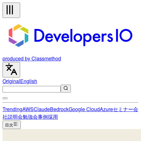
produced by Classmethod
Original
English
Trending
AWS
Claude
Bedrock
Google Cloud
Azure
セミナー
会
社説明会
勉強会
事例
採用
目次