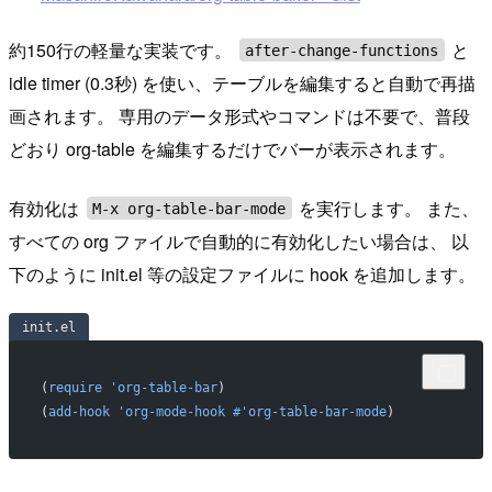
約150行の軽量な実装です。
と
after-change-functions
idle timer (0.3秒) を使い、テーブルを編集すると自動で再描
画されます。 専用のデータ形式やコマンドは不要で、普段
どおり org-table を編集するだけでバーが表示されます。
有効化は
を実行します。 また、
M-x org-table-bar-mode
すべての org ファイルで自動的に有効化したい場合は、 以
下のように init.el 等の設定ファイルに hook を追加します。
init.el
(
require
 'org-table-bar
)
(
add-hook
 'org-mode-hook
 #'org-table-bar-mode
)