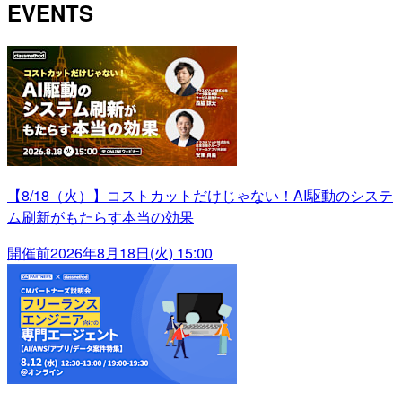
EVENTS
【8/18（火）】コストカットだけじゃない！AI駆動のシステ
ム刷新がもたらす本当の効果
開催前
2026年8月18日(火) 15:00