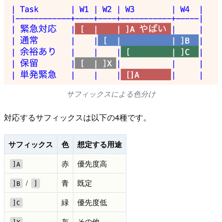
サフィックスによる色分け
対応するサフィックスは以下の4種です。
サフィックス
色
想定する用途
赤
優先度高
]A
/
青
既定
]B
]
緑
優先度低
]C
灰
その他
]X