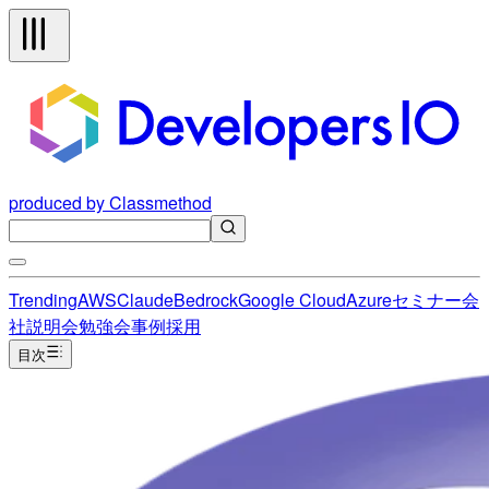
produced by Classmethod
Trending
AWS
Claude
Bedrock
Google Cloud
Azure
セミナー
会
社説明会
勉強会
事例
採用
目次