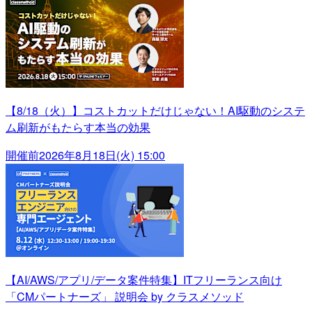
【8/18（火）】コストカットだけじゃない！AI駆動のシステ
ム刷新がもたらす本当の効果
開催前
2026年8月18日(火) 15:00
【AI/AWS/アプリ/データ案件特集】ITフリーランス向け
「CMパートナーズ」 説明会 by クラスメソッド