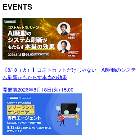
EVENTS
【8/18（火）】コストカットだけじゃない！AI駆動のシステ
ム刷新がもたらす本当の効果
開催前
2026年8月18日(火) 15:00