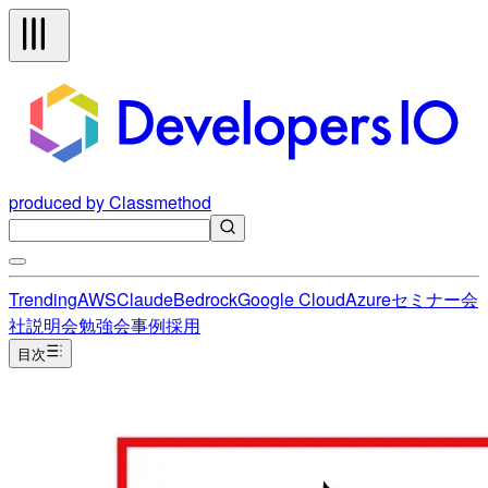
produced by Classmethod
Trending
AWS
Claude
Bedrock
Google Cloud
Azure
セミナー
会
社説明会
勉強会
事例
採用
目次