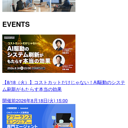
EVENTS
【8/18（火）】コストカットだけじゃない！AI駆動のシステ
ム刷新がもたらす本当の効果
開催前
2026年8月18日(火) 15:00