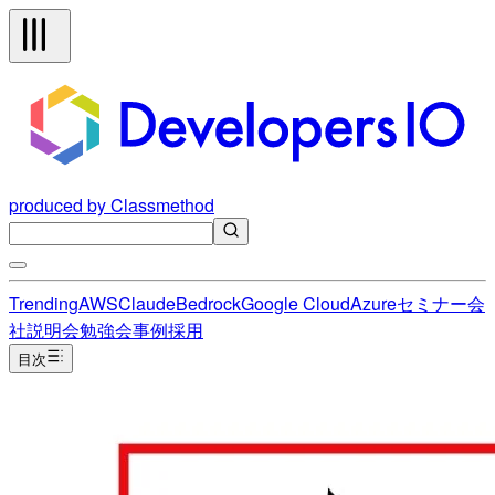
produced by Classmethod
Trending
AWS
Claude
Bedrock
Google Cloud
Azure
セミナー
会
社説明会
勉強会
事例
採用
目次