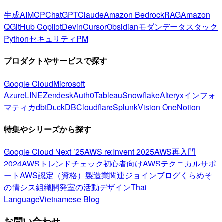
生成AI
MCP
ChatGPT
Claude
Amazon Bedrock
RAG
Amazon
Q
GitHub Copilot
Devin
Cursor
Obsidian
モダンデータスタック
Python
セキュリティ
PM
プロダクトやサービスで探す
Google Cloud
Microsoft
Azure
LINE
Zendesk
Auth0
Tableau
Snowflake
Alteryx
インフォ
マティカ
dbt
DuckDB
Cloudflare
Splunk
Vision One
Notion
特集やシリーズから探す
Google Cloud Next ’25
AWS re:Invent 2025
AWS再入門
2024
AWSトレンドチェック
初心者向け
AWSテクニカルサポ
ート
AWS認定（資格）
製造業関連
ジョインブログ
くらめそ
の情シス
組織開発室の活動
デザイン
Thai
Language
Vietnamese Blog
お問い合わせ