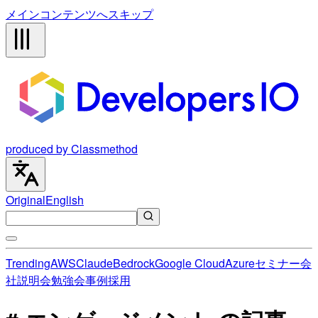
メインコンテンツへスキップ
produced by Classmethod
Original
English
Trending
AWS
Claude
Bedrock
Google Cloud
Azure
セミナー
会
社説明会
勉強会
事例
採用