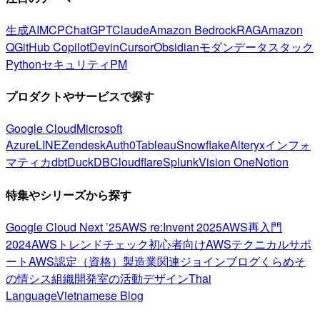
生成AI
MCP
ChatGPT
Claude
Amazon Bedrock
RAG
Amazon
Q
GitHub Copilot
Devin
Cursor
Obsidian
モダンデータスタック
Python
セキュリティ
PM
プロダクトやサービスで探す
Google Cloud
Microsoft
Azure
LINE
Zendesk
Auth0
Tableau
Snowflake
Alteryx
インフォ
マティカ
dbt
DuckDB
Cloudflare
Splunk
Vision One
Notion
特集やシリーズから探す
Google Cloud Next ’25
AWS re:Invent 2025
AWS再入門
2024
AWSトレンドチェック
初心者向け
AWSテクニカルサポ
ート
AWS認定（資格）
製造業関連
ジョインブログ
くらめそ
の情シス
組織開発室の活動
デザイン
Thai
Language
Vietnamese Blog