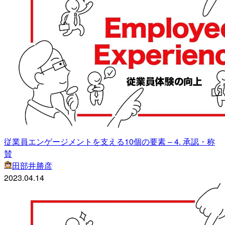
従業員エンゲージメントを支える10個の要素 – 4. 承認・称
賛
田部井勝彦
2023.04.14