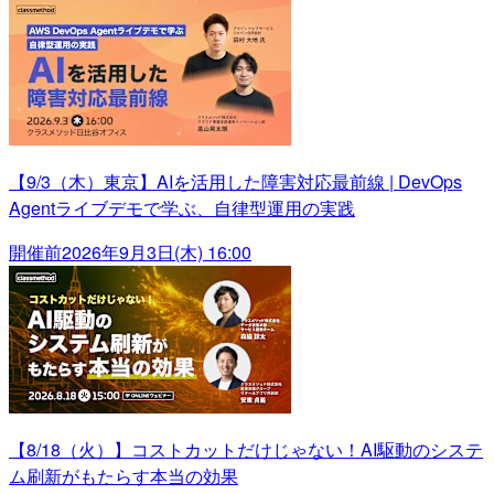
【9/3（木）東京】AIを活用した障害対応最前線 | DevOps
Agentライブデモで学ぶ、自律型運用の実践
開催前
2026年9月3日(木) 16:00
【8/18（火）】コストカットだけじゃない！AI駆動のシステ
ム刷新がもたらす本当の効果