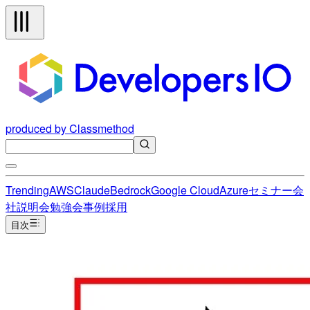
produced by Classmethod
Trending
AWS
Claude
Bedrock
Google Cloud
Azure
セミナー
会
社説明会
勉強会
事例
採用
目次